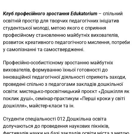
Клуб професійного зростання Edukatorium
– спільний
освітній простір для творчих педагогічних ініціатив
студентської молоді, метою якого є сприяння
професійному становленню майбутніх вихователів,
розвиток креативного педагогічного мислення, потреби
у самопізнанні та самоствердженні.
Професійно-особистісному зростанню майбутніх
вихователів, формуванню їхньої готовності до
інноваційної педагогічної діяльності сприяють заходи,
проведені спільно з педагогами закладів дошкільної
освіти: мистецько-просвітницький проєкт «Дошкілля як
поклик душі», семінар-практикум «Перші кроки у світі
дошкілля», майстер-класи та ін.
Студенти спеціальності 012 Дошкільна освіта
долучаються до проведення наукових пікніків,
фестивалів науки на базі закладів освіти міста з метою