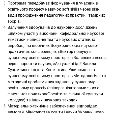
Програма передбачає формування в учасників
освітнього процесу навичок soft skills через різні
види проходження педагогічних практик і табірних
зборів.
Залучення здобувачів до наукових досліджень
шляхом участі у виконанні кафедральної наукової
тематики, написанні тез та наукових статей; їх
апробації на щорічних Всеукраїнських науково-
практичних конференціях «Вектор пошуку в
сучасному освітньому просторі», «Волинська весна:
перші паростки науки», «Актуальні ідеї Василя
Сухомлинського та Костянтина Ушинського в
сучасному освітньому просторі», «Методологічні та
методичні проблеми викладання у сучасному
освітньому процесі» (співорганізаторами яких є
факультет початкової освіти та фізичної культури
коледжу) та інших наукових заходах.
Матеріально-технічне забезпечення відповідає
вимогам Міністерства освіти і науки України щодо