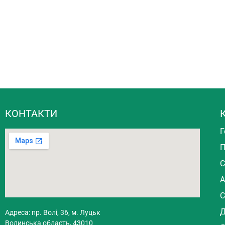
КОНТАКТИ
Г
П
С
А
С
Д
Адреса: пр. Волі, 36, м. Луцьк
Волинська область, 43010