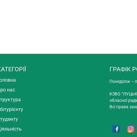
КАТЕГОРІЇ
ГРАФІК 
оловна
Понеділок – п
ро нас
КЗВО “ЛУЦЬК
труктура
обласної рад
Всі права зах
бітурієнту
туденту
іяльність