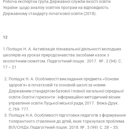
Робоча експертна група Державної служби якості освіти
України щодо аналізу освітніх програм на відповідність
Державному стандарту початкової освіти (2018).
12
1.Поліщук Н. А. Активізація пізнавальної діяльності молодших
школярів на уроках природознавства засобами казок з
екологічним сюжетом.
Педагогічний пошук.
2017. № . 2 (94) С.
17 – 21
Поліщук Н. А. Особливості викладання предмета «Основи
здоров’я» в початковій та основній школі за новим
Державним стандартом базової і повної загальної середньої
освіти.
Освітні горизонти
: інформаційно-методичний вісник
управління освіти Луцької міської ради, 2017. Вежа-Друк.
С.769- 777.
Поліщук Н.А. Особливості підготовки педагогів з формування
толерантного ставлення до дітей, яких торкнулася проблема
ВІЛ/СНІДу.
Педагогічний пошук
. 2018. № . 3 (99) С. 28 – 33.