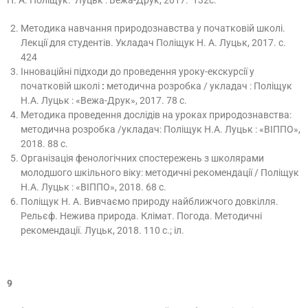
Н. А. Поліщук. Луцьк : Вежа-Друк, 2017. 132с.
Методика навчання природознавства у початковій школі.
Лекції для студентів. Укладач Поліщук Н. А. Луцьк, 2017. с.
424
Інноваційні підходи до проведення уроку-екскурсії у
початковій школі
:
методична розробка / укладач : Поліщук
Н.А. Луцьк : «Вежа-Друк», 2017. 78 с.
Методика проведення дослідів на уроках природознавства:
методична розробка /укладач: Поліщук Н.А. Луцьк : «ВІППО»,
2018. 88 с.
Організація фенологічних спостережень з школярами
молодшого шкільного віку: методичні рекомендації / Поліщук
Н.А. Луцьк : «ВІППО», 2018. 68 с.
Поліщук Н. А. Вивчаємо природу найближчого довкілля.
Рельєф. Нежива природа. Клімат. Погода. Методичні
рекомендації. Луцьк, 2018. 110 с.; іл.
9