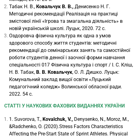
Табак Н. В.,
Ковальчук В. В.,
Денисенко Н. Г.
Методичні рекомендації Реалізація на практиці
змістової лінії «Ігрова та змагальна діяльність» в
новій українській школі. Луцьк, 2020. 72 с.
Оздоровча фізична культура як одна з умов
здорового способу життя студентів: методичні
рекомендації до семінарських занять та самостійної
роботи студентів денної і заочної форми навчання
спеціальності 017 Фізична культура і спорт / І. С. Кліш,
Н. В. Табак,
В. В. Ковальчук
, О. Л. Дишко. Луцьк:
Комунальний заклад вищої освіти «Луцький
педагогічний коледж» Волинської обласної ради.
2022. 54 с.
СТАТТІ У НАУКОВИХ ФАХОВИХ ВИДАННЯХ УКРАЇНИ
1. Suvorova, T.,
Kovalchuk
,
V
.,
Denysenko, N., Moroz, M.,
&Radchenko, O. (2020).Stress Factors Characteristics
Affecting the Pre-Start State of Sprint Athletes. Physical