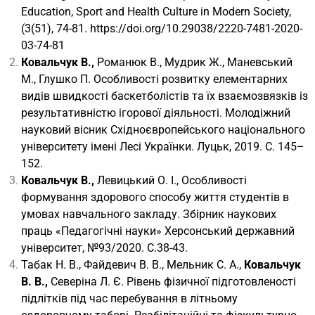
Education, Sport and Health Culture in Modern Society,
(3(51), 74-81.
https://doi.org/10.29038/2220-7481-2020-
03-74-81
Ковальчук В.,
Романюк В., Мудрик Ж., Маневський
М., Глушко П. Особливості розвитку елементарних
видів швидкості баскетболістів та їх взаємозвязків із
результативністю ігорової діяльності. Молодіжний
науковий вісник Східноєвропейського національного
університету імені Лесі Українки. Луцьк, 2019. С. 145–
152.
Ковальчук В.,
Левицький О. І., Особливості
формування здорового способу життя студентів в
умовах навчального закладу. Збірник наукових
праць «Педагогічні науки» Херсонський державний
університет, №93/2020. С.38-43.
Табак Н. В., Файдевич В. В., Мельник С. А.,
Ковальчук
В. В.,
Северіна Л. Є. Рівень фізичної підготовленості
підлітків під час перебування в літньому