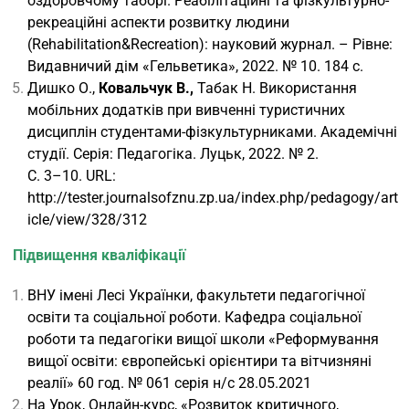
оздоровчому таборі. Реабілітаційні та фізкультурно-
рекреаційні аспекти розвитку людини
(Rehabilitation&Recreation): науковий журнал. – Рівне:
Видавничий дім «Гельветика», 2022. № 10. 184 с.
Дишко О.,
Ковальчук В.,
Табак Н. Використання
мобільних додатків при вивченні туристичних
дисциплін студентами-фізкультурниками. Академічні
студії. Серія: Педагогіка. Луцьк, 2022. № 2.
С. 3–10. URL:
http://tester.journalsofznu.zp.ua/index.php/pedagogy/art
icle/view/328/312
Підвищення кваліфікації
ВНУ імені Лесі Українки, факультети педагогічної
освіти та соціальної роботи. Кафедра соціальної
роботи та педагогіки вищої школи «Реформування
вищої освіти: європейські орієнтири та вітчизняні
реалії» 60 год. № 061 серія н/с 28.05.2021
На Урок, Онлайн-курс, «Розвиток критичного,