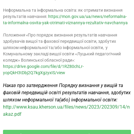
Неформальна та інформальна освіта: як отримати визнання
результатів навчання:
https://mon.gov.ua/ua/news/neformalna-
ta-informalna-osvita-yak-otrimati-viznannya-rezultativ-navchannya
Положення «
Про порядок визнання результатів навчання
здобувачів вищої та фахової передвищої освіти, здобутих
шляхом неформальної та/або інформальної освіти, у
Комунальному закладі вищої освіти «Луцький педагогічний
коледж» Волинської обласної ради
»:
https://drive.google.com/file/d/1RZ80chLr-
yopQkH3tDbj2Q7kgXgzyxIS/view
Наказ про затвердження Порядку визнання у вищій та
фаховій передвищій освіті результатів навчання, здобутих
шляхом неформальної та(або) інформальної
освіт
и:
http://www.ksau.kherson.ua/files/news/2023/202309/14/n
akaz.pdf