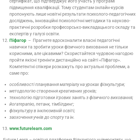
сертифікат, що підтверджує його участь у програмі
підвищення кваліфікації. Тому студентам онлайн-курсів
пропонують лише новітні результати психолого-педагогічних
досліджень, інноваційні психологічні методики та науково-
практичні розробки професорсько-викладацького складу та
експертів у галузі освіти.
Піфагор
– Прагнете вдосконалити власні педагогічні
навички та зробити уроки фізичного виховання не тільки
корисними, але цікавими? Скористайтеся чудовою нагодою
пройти якісні тренінги дистанційно на сайті «Піфагор».
Компетентні спікери розкажуть про актуальні проблеми, а
саме про:
особливості планування матеріалу на уроках фізкультури;
методологію створення креативних уроків;
технологію підготовки ігрових занять з фізичного виховання;
йогатерапію, петанк, тімбілдинг;
фізкультуру в інклюзивній освіті;
заохочення учнів до спорту та ін.
www
.
futurelearn
.
com
Future Learn – освітня платформа Відкритого університету, що