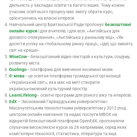
діяльність у закладах освіти та багато інших. Тому кожен
учасник освітнього процесу має змогу обрати курс,
орієнтуючись на власні інтереси.
Навчальний центр Британської Ради пропонує
безкоштовні
онлайн-курси
і для вчителів, і для всіх: «Англійська для
ділового спілкування», «Англійська у ранньому віці», «Як
досягти успіху на глобальному ринку праці», «Ідеї, що змінять
світ на краще».
WiseCow
– безкоштовний відео-лекторій з культури, соціуму,
розвитку міста.
Duolingo
– платформа для вивчення іноземної мови.
Є-мова
– це освітня платформа громадської організації
«Український світ», яка має на меті створити
українськомовний культурний простір.
LearnLifelong
– освітні програми для різного віку та інтересів.
EdX
– Заснований Гарвардським університетом і
Масачусетським технологічним університетом у 2012 році,
центром онлайн-навчання та надає послуги МВОК на
відкритій безкоштовній платформі OpenEdX, пропонуючи
слухачам високоякісні курси за 24 напрямами, серед яких
комп’ютерні технології, статистика, література та інші.