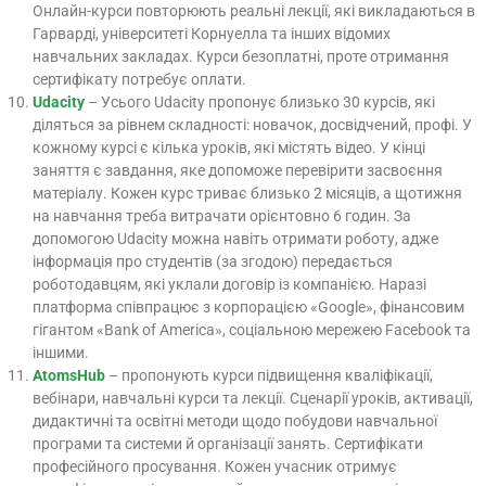
Онлайн-курси повторюють реальні лекції, які викладаються в
Гарварді, університеті Корнуелла та інших відомих
навчальних закладах. Курси безоплатні, проте отримання
сертифікату потребує оплати.
Udacity
– Усього Udacity пропонує близько 30 курсів, які
діляться за рівнем складності: новачок, досвідчений, профі. У
кожному курсі є кілька уроків, які містять відео. У кінці
заняття є завдання, яке допоможе перевірити засвоєння
матеріалу. Кожен курс триває близько 2 місяців, а щотижня
на навчання треба витрачати орієнтовно 6 годин. За
допомогою Udacity можна навіть отримати роботу, адже
інформація про студентів (за згодою) передається
роботодавцям, які уклали договір із компанією. Наразі
платформа співпрацює з корпорацією «Google», фінансовим
гігантом «Bank of America», соціальною мережею Facebook та
іншими.
AtomsHub
– пропонують курси підвищення кваліфікації,
вебінари, навчальні курси та лекції. Сценарії уроків, активації,
дидактичні та освітні методи щодо побудови навчальної
програми та системи й організації занять. Сертифікати
професійного просування. Кожен учасник отримує