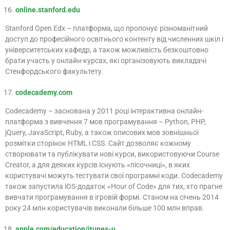
online.stanford.edu
Stanford Open Edx – платформа, що пропонує різноманітний
доступ до професійного освітнього контенту від численних шкіл і
університетських кафедр, а також можливість безкоштовно
брати участь у онлайн-курсах, які організовують викладачі
Стенфордського факультету.
codecademy.com
Сodecademy – заснована у 2011 році інтерактивна онлайн-
платформа з вивчення 7 мов програмування – Python, PHP,
jQuery, JavaScript, Ruby, а також описових мов зовнішньої
розмітки сторінок HTML і CSS. Сайт дозволяє кожному
створювати та публікувати нові курси, використовуючи Course
Creator, а для деяких курсів існують «пісочниці», в яких
користувачі можуть тестувати свої програмні коди. Codecademy
також запустила iOS-додаток «Hour of Code» для тих, хто прагне
вивчати програмування в ігровій формі. Станом на січень 2014
року 24 млн користувачів виконали більше 100 млн вправ.
apple.com/education/itunes-u