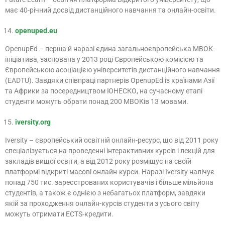
має 40-річний досвід дистанційного навчання та онлайн-освіти.
openuped.eu
OpenupЕd – перша й наразі єдина загальноєвропейська МВОК-
ініціатива, заснована у 2013 році Європейською комісією та
Європейською асоціацією університетів дистанційного навчання
(EADTU). Завдяки співпраці партнерів OpenupEd із країнами Азії
та Африки за посередництвом ЮНЕСКО, на сучасному етапі
студенти можуть обрати понад 200 МВОКів 13 мовами.
iversity.org
Iversity – європейський освітній онлайн-ресурс, що від 2011 року
спеціалізується на проведенні інтерактивних курсів і лекцій для
закладів вищої освіти, а від 2012 року розміщує на своїй
платформі відкриті масові онлайн-курси. Наразі Iversity налічує
понад 750 тис. зареєстрованих користувачів і більше мільйона
студентів, а також є однією з небагатьох платформ, завдяки
якій за проходження онлайн-курсів студенти з усього світу
можуть отримати ECTS-кредити.