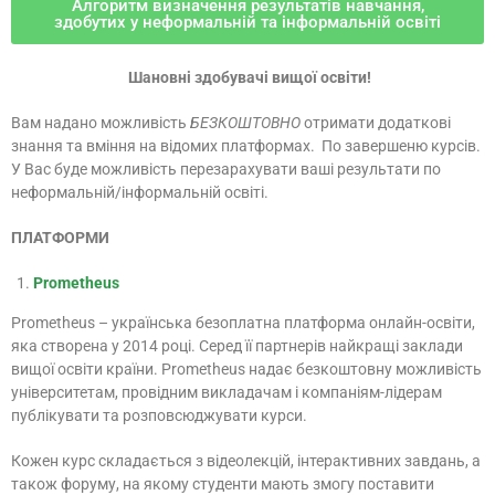
Алгоритм визначення результатів навчання,
здобутих у неформальній та інформальній освіті
Шановні здобувачі вищої освіти!
Вам надано можливість
БЕЗКОШТОВНО
отримати додаткові
знання та вміння на відомих платформах. По завершеню курсів.
У Вас буде можливість перезарахувати ваші результати по
неформальній/інформальній освіті.
ПЛАТФОРМИ
Prometheus
Prometheus – українська безоплатна платформа онлайн-освіти,
яка створена у 2014 році. Серед її партнерів найкращі заклади
вищої освіти країни. Prometheus надає безкоштовну можливість
університетам, провідним викладачам і компаніям-лідерам
публікувати та розповсюджувати курси.
Кожен курс складається з відеолекцій, інтерактивних завдань, а
також форуму, на якому студенти мають змогу поставити