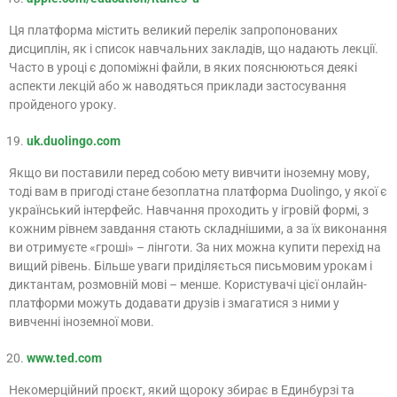
Ця платформа містить великий перелік запропонованих
дисциплін, як і список навчальних закладів, що надають лекції.
Часто в уроці є допоміжні файли, в яких пояснюються деякі
аспекти лекцій або ж наводяться приклади застосування
пройденого уроку.
uk.duolingo.com
Якщо ви поставили перед собою мету вивчити іноземну мову,
тоді вам в пригоді стане безоплатна платформа Duolingo, у якої є
український інтерфейс. Навчання проходить у ігровій формі, з
кожним рівнем завдання стають складнішими, а за їх виконання
ви отримуєте «гроші» – лінготи. За них можна купити перехід на
вищий рівень. Більше уваги приділяється письмовим урокам і
диктантам, розмовній мові – менше. Користувачі цієї онлайн-
платформи можуть додавати друзів і змагатися з ними у
вивченні іноземної мови.
www
.
ted
.
com
Некомерційний проєкт, який щороку збирає в Единбурзі та