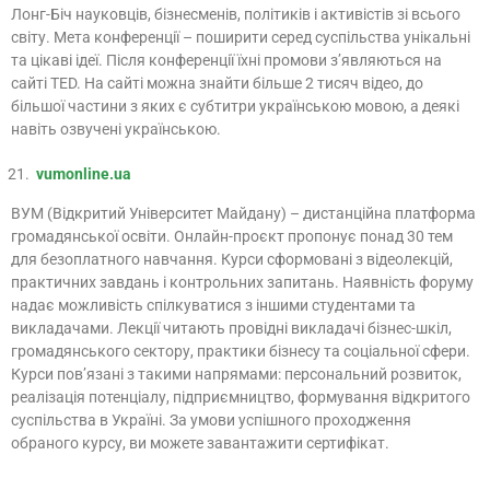
Лонг-Біч науковців, бізнесменів, політиків і активістів зі всього
світу. Мета конференції – поширити серед суспільства унікальні
та цікаві ідеї. Після конференції їхні промови з’являються на
сайті TED. На сайті можна знайти більше 2 тисяч відео, до
більшої частини з яких є субтитри українською мовою, а деякі
навіть озвучені українською.
vumonline.ua
ВУМ (Відкритий Університет Майдану) – дистанційна платформа
громадянської освіти. Онлайн-проєкт пропонує понад 30 тем
для безоплатного навчання. Курси сформовані з відеолекцій,
практичних завдань і контрольних запитань. Наявність форуму
надає можливість спілкуватися з іншими студентами та
викладачами. Лекції читають провідні викладачі бізнес-шкіл,
громадянського сектору, практики бізнесу та соціальної сфери.
Курси пов’язані з такими напрямами: персональний розвиток,
реалізація потенціалу, підприємництво, формування відкритого
суспільства в Україні. За умови успішного проходження
обраного курсу, ви можете завантажити сертифікат.