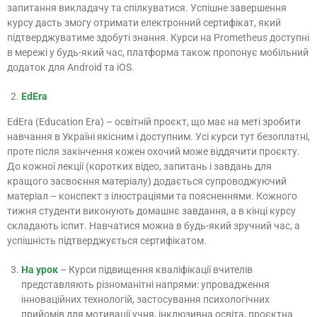
запитання викладачу та спілкуватися. Успішне завершення
курсу дасть змогу отримати електронний сертифікат, який
підтверджуватиме здобуті знання. Курси на Prometheus доступні
в мережі у будь-який час, платформа також пропонує мобільний
додаток для Android та iOS.
EdEra
EdEra (Education Era) – освітній проєкт, що має на меті зробити
навчання в Україні якісним і доступним. Усі курси тут безоплатні,
проте після закінчення кожен охочий може віддячити проєкту.
До кожної лекції (коротких відео, запитань і завдань для
кращого засвоєння матеріалу) додається супроводжуючий
матеріал – конспект з ілюстраціями та поясненнями. Кожного
тижня студенти виконують домашнє завдання, а в кінці курсу
складають іспит. Навчатися можна в будь-який зручний час, а
успішність підтверджується сертифікатом.
На урок
– Курси підвищення кваліфікації вчителів
представляють різноманітні напрями: упровадження
інноваційних технологій, застосування психологічних
прийомів для мотивації учня, інклюзивна освіта, проєктна