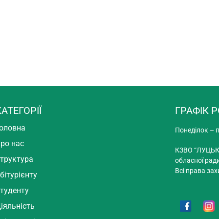
КАТЕГОРІЇ
ГРАФІК 
оловна
Понеділок – п
ро нас
КЗВО “ЛУЦЬК
труктура
обласної рад
Всі права зах
бітурієнту
туденту
іяльність