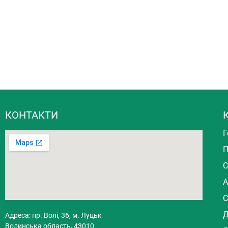
КОНТАКТИ
Г
П
С
А
С
Д
Адреса: пр. Волі, 36, м. Луцьк
Волинська область, 43010