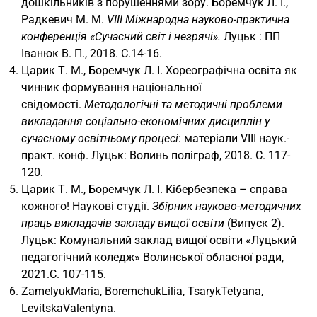
дошкільників з порушеннями зору. Боремчук Л. І.,
Радкевич М. М.
V
ІІІ Міжнародна науково-практична
конференція «Сучасний світ і незрячі».
Луцьк : ПП
Іванюк В. П., 2018. С.14-16.
Царик Т. М., Боремчук Л. І. Хореографічна освіта як
чинник формування національної
свідомості.
Методологічні та методичні проблеми
викладання соціально-економічних дисциплін у
сучасному освітньому процесі
: матеріали VІІІ наук.-
практ. конф. Луцьк: Волинь поліграф, 2018. С. 117-
120.
Царик Т. М., Боремчук Л. І. Кібербезпека – справа
кожного! Наукові студії.
Збірник науково-методичних
праць викладачів закладу вищої освіти
(Випуск 2).
Луцьк: Комунальний заклад вищої освіти «Луцький
педагогічний коледж» Волинської обласної ради,
2021.С. 107-115.
ZamelyukMaria, BoremchukLilia, TsarykTetyana,
LevitskaValentyna.