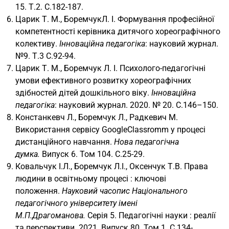
15. Т.2. С.182-187.
Царик Т. М., БоремчукЛ. І. Формування професійної
компетентності керівника дитячого хореографічного
колективу.
Інноваційна педагогіка
: науковий журнал.
№9. Т.3 С.92-94.
Царик Т. М., Боремчук Л. І. Психолого-педагогічні
умови ефективного розвитку хореографічних
здібностей дітей дошкільного віку.
Інноваційна
педагогіка
: науковий журнал. 2020. № 20. С.146–150.
Констанкевч Л., Боремчук Л., Радкевич М.
Використання сервісу GoogleClassromm у процесі
дистанційного навчання.
Нова педагогічна
думка.
Випуск 6. Том 104. С.25-29.
Ковальчук І.Л., Боремчук Л.І., Оксенчук Т.В. Права
людини в освітньому процесі : ключові
положення.
Науковий часопис Національного
педагогічного університету імені
М.П.Драгоманова.
Серія 5. Педагогічні науки : реалії
та перспективи. 2021. Випуск 80. Том 1. С.134-