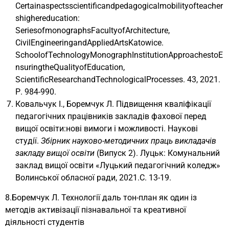
Certainaspectsscientificandpedagogicalmobilityofteacher
shighereducation:
SeriesofmonographsFacultyofArchitecture,
CivilEngineeringandAppliedArtsKatowice.
SchoolofTechnologyMonographInstitutionApproachestoE
nsuringtheQualityofEducation,
ScientificResearchandTechnologicalProcesses. 43, 2021.
Р. 984-990.
Ковальчук І., Боремчук Л. Підвищення кваліфікації
педагогічних працівників закладів фахової перед
вищої освіти:нові вимоги і можливості. Наукові
студії.
Збірник науково-методичних праць викладачів
закладу вищої освіти
(Випуск 2). Луцьк: Комунальний
заклад вищої освіти «Луцький педагогічний коледж»
Волинської обласної ради, 2021.С. 13-19.
8.Боремчук Л. Технології даль тон-план як один із
методів активізації пізнавальної та креативної
діяльності студентів