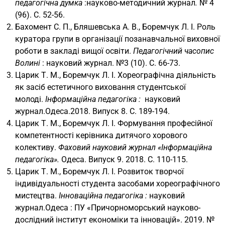
педагогічна думка
:науково-методичний журнал
.
№ 4
(96). С. 52-56.
Бахомент С. П., Бляшевська А. В., Боремчук Л. І. Роль
куратора групи в організації позанавчальної виховної
роботи в закладі вищої освіти.
Педагогічний часопис
Волині
: науковий журнал. №3 (10). С. 66-73.
Царик Т. М., Боремчук Л. І. Хореографічна діяльність
як засіб естетичного виховання студентської
молоді.
Інформаційна педагогіка :
науковий
журнал.Одеса.2018. Випуск 8. С. 189-194.
Царик Т. М., Боремчук Л. І. Формування професійної
компетентності керівника дитячого хорового
колективу.
Фаховий науковий журнал «Інформаційна
педагогіка».
Одеса. Випуск 9. 2018. С. 110-115.
Царик Т. М., Боремчук Л. І. Розвиток творчої
індивідуальності студента засобами хореографічного
мистецтва.
Інноваційна педагогіка :
науковий
журнал.Одеса : ПУ «Причорноморський науково-
дослідний інститут економіки та інновацій». 2019. №