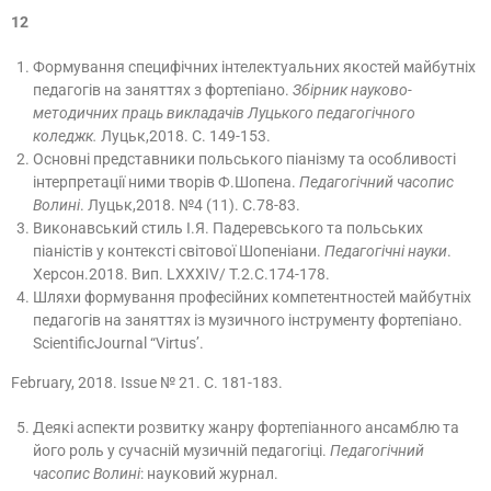
12
Формування специфічних інтелектуальних якостей майбутніх
педагогів на заняттях з фортепіано.
Збірник науково-
методичних праць викладачів Луцького педагогічного
коледжк.
Луцьк,2018. С. 149-153.
Основні представники польського піанізму та особливості
інтерпретації ними творів Ф.Шопена.
Педагогічний часопис
Волині
. Луцьк,2018. №4 (11). С.78-83.
Виконавський стиль І.Я. Падеревського та польських
піаністів у контексті світової Шопеніани.
Педагогічні науки
.
Херсон.2018. Вип. LXXXIV/ T.2.С.174-178.
Шляхи формування професійних компетентностей майбутніх
педагогів на заняттях із музичного інструменту фортепіано.
ScientificJournal “Virtus’.
February, 2018. Issue № 21. С. 181-183.
Деякі аспекти розвитку жанру фортепіанного ансамблю та
його роль у сучасній музичній педагогіці.
Педагогічний
часопис Волині
: науковий журнал.