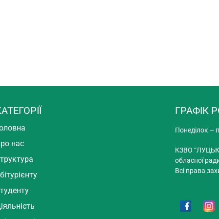
КАТЕГОРІЇ
ГРАФІК 
оловна
Понеділок – п
ро нас
КЗВО “ЛУЦЬК
труктура
обласної рад
Всі права зах
бітурієнту
туденту
іяльність