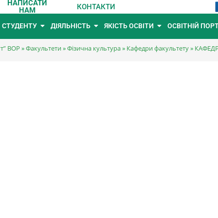
НАПИСАТИ
КОНТАКТИ
НАМ
СТУДЕНТУ
ДІЯЛЬНІСТЬ
ЯКІСТЬ ОСВІТИ
ОСВІТНІЙ ПОР
ут” ВОР
»
Факультети
»
Фізична культура
»
Кафедри факультету
»
КАФЕДР