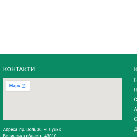
КОНТАКТИ
Г
П
С
А
С
Д
Адреса: пр. Волі, 36, м. Луцьк
Волинська область, 43010