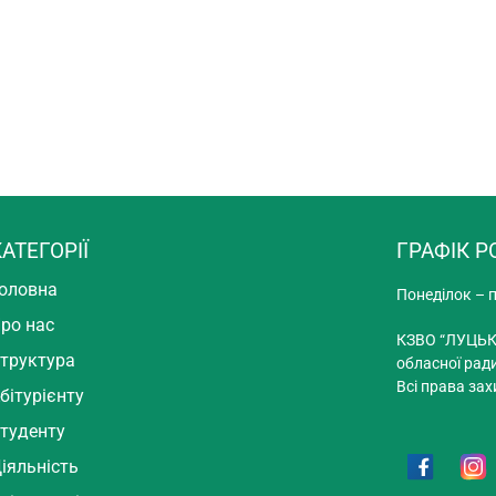
АТЕГОРІЇ
ГРАФІК Р
оловна
Понеділок – п
ро нас
КЗВО “ЛУЦЬК
труктура
обласної рад
Всі права зах
бітурієнту
туденту
іяльність