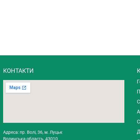
КОНТАКТИ
К
Г
П
С
А
С
Д
Адреса: пр. Волі, 36, м. Луцьк
Волинська область, 43010