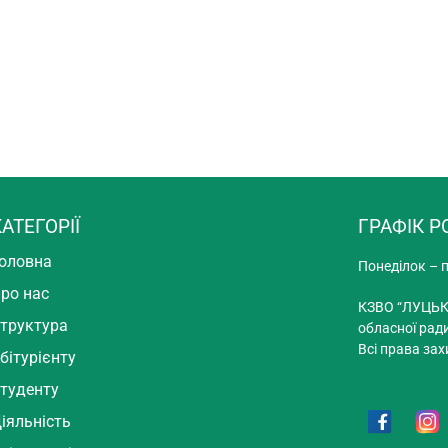
АТЕГОРІЇ
ГРАФІК Р
оловна
Понеділок – п
ро нас
КЗВО “ЛУЦЬК
труктура
обласної рад
Всі права зах
бітурієнту
туденту
іяльність