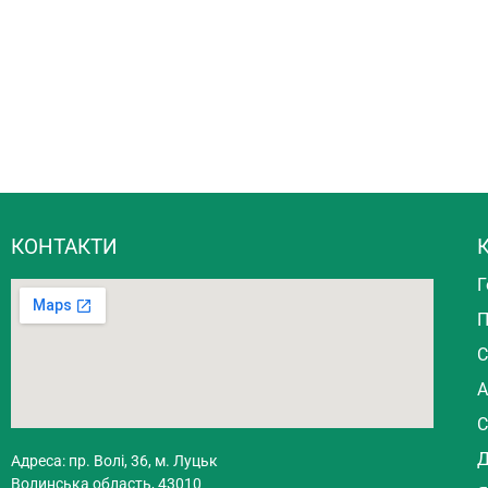
КОНТАКТИ
К
Г
П
С
А
С
Д
Адреса: пр. Волі, 36, м. Луцьк
Волинська область, 43010