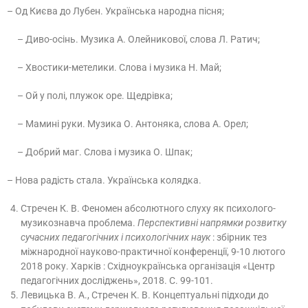
– Од Києва до Лубен. Українська народна пісня;
– Диво-осінь. Музика А. Олейникової, слова Л. Ратич;
– Хвостики-метелики. Слова і музика Н. Май;
– Ой у полі, плужок оре. Щедрівка;
– Мамині руки. Музика О. Антоняка, слова А. Орел;
– Добрий маг. Слова і музика О. Шпак;
– Нова радість стала. Українська колядка.
Стречен К. В. Феномен абсолютного слуху як психолого-
музикознавча проблема.
Перспективні напрямки розвитку
сучасних педагогічних і психологічних наук
: збірник тез
міжнародної науково-практичної конференції, 9-10 лютого
2018 року. Харків : Східноукраїнська організація «Центр
педагогічних досліджень», 2018. С. 99-101.
Левицька В. А., Стречен К. В. Концептуальні підходи до