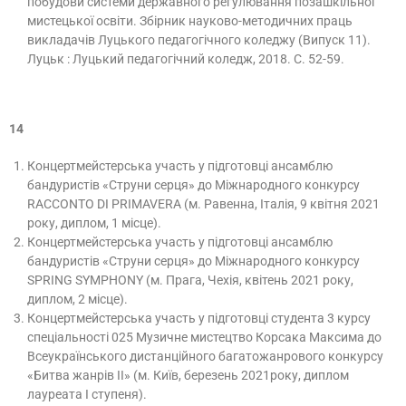
побудови системи державного регулювання позашкільної
мистецької освіти. Збірник науково-методичних праць
викладачів Луцького педагогічного коледжу (Випуск 11).
Луцьк : Луцький педагогічний коледж, 2018. С. 52-59.
14
Концертмейстерська участь у підготовці ансамблю
бандуристів «Струни серця» до Міжнародного конкурсу
RACCONTO DI PRIMAVERA (м. Равенна, Італія, 9 квітня 2021
року, диплом, 1 місце).
Концертмейстерська участь у підготовці ансамблю
бандуристів «Струни серця» до Міжнародного конкурсу
SPRING SYMPHONY (м. Прага, Чехія, квітень 2021 року,
диплом, 2 місце).
Концертмейстерська участь у підготовці студента 3 курсу
спеціальності 025 Музичне мистецтво Корсака Максима до
Всеукраїнського дистанційного багатожанрового конкурсу
«Битва жанрів ІІ» (м. Київ, березень 2021року, диплом
лауреата І ступеня).