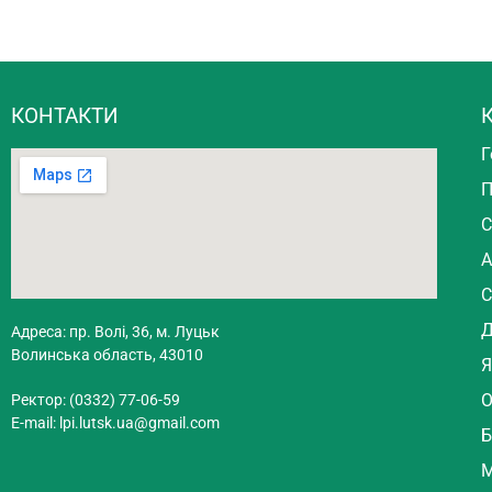
КОНТАКТИ
К
Г
П
С
А
С
Д
Адреса: пр. Волі, 36, м. Луцьк
Волинська область, 43010
Я
О
Ректор: (0332) 77-06-59
E-mail:
lpi.lutsk.ua@gmail.com
Б
М