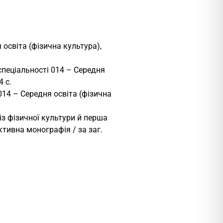
 освіта (фізична культура),
спеціальності 014 – Середня
 с.
 014 – Середня освіта (фізична
із фізичної культури й перша
ктивна монографія / за заг.