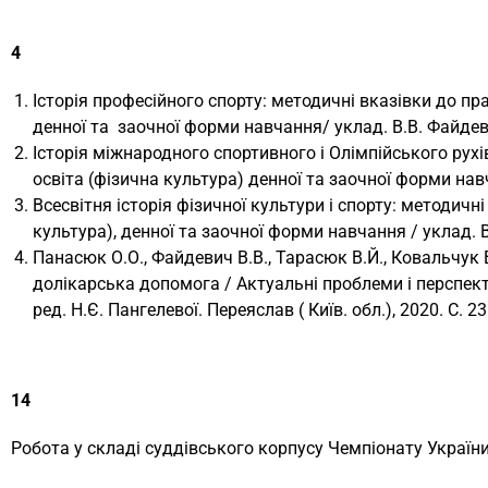
4
Історія професійного спорту: методичні вказівки до пр
денної та заочної форми навчання/ уклад. В.В. Файдеви
Історія міжнародного спортивного і Олімпійського рухі
освіта (фізична культура) денної та заочної форми навч
Всесвітня історія фізичної культури і спорту: методичн
культура), денної та заочної форми навчання / уклад. В
Панасюк О.О., Файдевич В.В., Тарасюк В.Й., Ковальчук 
долікарська допомога / Актуальні проблеми і перспекти
ред. Н.Є. Пангелевої. Переяслав ( Київ. обл.), 2020. С. 2
14
Робота у складі суддівського корпусу Чемпіонату України 