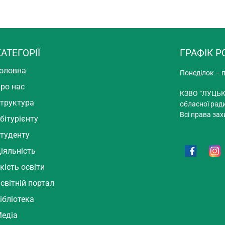
АТЕГОРІЇ
ГРАФІК Р
оловна
Понеділок – п
ро нас
КЗВО “ЛУЦЬК
труктура
обласної рад
Всі права зах
бітурієнту
туденту
іяльність
кість освіти
світній портал
ібліотека
едіа