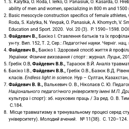
S. Kalytka, O. Roda, I. Ierko, O. Panasiuk, O. Kasarda, O. Hre
ability of men and women, specializing in 800 m and 1500
Basic mesocycle construction specifics of female athletes, 
Roda, S. Kalytka, N. Yevpak, O. Panasiuk, A. Khomych, V. Sm
Education and Sport. 2020. Vol. 20 (3). P. 1590–1598. DO
Файдевич В.,
Бакіко І. Ставлення батьків та їх профіла
ун-ту. Вип. 152, Т. 2, Сер.:
Педагогічні науки
. Черніг. нац.
Файдевич В.,
Бакіко І. Здоровий спосіб життя й профіл
Українки: Фізичне виховання і спорт
: журнал. Луцьк, 201
Гребік О.В,
Файдевич В.В.,
Тарасюк В.Й. Аналіз травмат
Бакіко І.В.,
Файдевич В.В.,
Гребік О.В., Базюк В.Д. Ріве
класів.
Endless
light
in
science
. Нур – Султан, Казахстан,
Файдевич В. В.,
Валькевич О. В., Ніколаєв С. Ю. Педаго
Національного педагогічного університету імені М.П. Д
культура і спорт): зб. наукових праць / За ред. О. В. 
С.184.
Місце травматизму в тренувальному процесі серед сту
університету).
Молодий вчений
. № 11(38). С. 120–124.