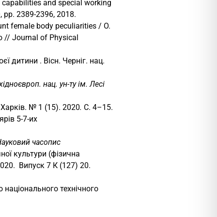
 capabilities and special working
0, pp. 2389-2396, 2018.
nt female body peculiarities / O.
rko // Journal of Physical
ї дитини . Вісн. Черніг. нац.
хідноєвроп. нац. ун-ту ім. Лесі
Харків. № 1 (15). 2020
.
С. 4–15.
рів 5-7-их
Науковий часопис
чної культури (фізична
020. Випуск 7 К (127) 20.
о національного технічного