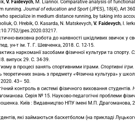
bik,
V
.
Faidevych
, M. Liannoi. Comparative analysis of functional
 m running.
Journal of education and Sport
(JPES), 18(4), Art 36
who specialize in medium distance running, by taking into accou
oliuk, O. Hrebik, O. Kasarda, N. Matskevych,
V. Faidevych
, I. Ie
I:10.7752/jpes.2020.03217.
ктично-виховна робота до наявності шкідливих звичок у своє
 пед. ун-т ім. Т. Г. Шевченка, 2018. С. 12-15.
актика наркоманії засобами фізичної культури та спорту.
С
8. випуск 29. С. 34-39.
изму в процесі занять спортивними іграми.
Спортивні ігри.
нь теоретичних знань з предмету «Фізична культура» у школя
 2020. 43– 50.
гічний контроль в системі фізичного виховання студентів.
рагоманова
. Серія № 15. Науково-педагогічні проблеми фізи
Тимошенка. Київ : Видавництво НПУ імені М.П. Драгоманова, 2
дентів, які займаються баскетболом (на прикладі Луцьког