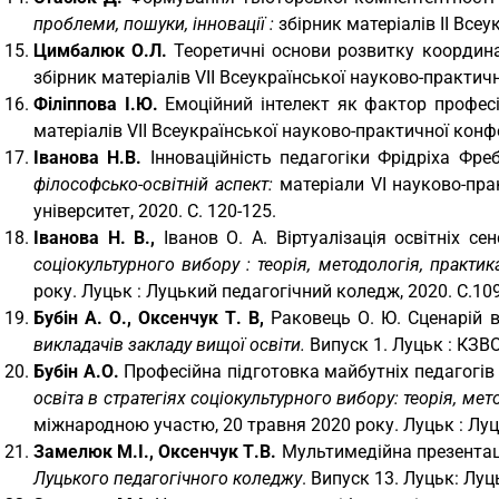
проблеми, пошуки, інновації :
збірник матеріалів ІІ Всеу
Цимбалюк О.Л.
Теоретичні основи розвитку координа
збірник матеріалів VII Всеукраїнської науково-практичн
Філіппова І.Ю.
Емоційний інтелект як фактор профес
матеріалів VII Всеукраїнської науково-практичної конфе
Іванова Н.В.
Інноваційність педагогіки Фрідріха Фре
філософсько-освітній аспект:
матеріали VI науково-пра
університет, 2020. С. 120-125.
Іванова Н. В.,
Іванов О. А. Віртуалізація освітніх сен
соціокультурного вибору : теорія, методологія, практик
року. Луцьк : Луцький педагогічний коледж, 2020. С.10
Бубін А. О., Оксенчук Т. В,
Раковець О. Ю. Сценарій в
викладачів закладу вищої освіти.
Випуск 1. Луцьк : КЗВ
Бубін А.О.
Професійна підготовка майбутніх педагогів 
освіта в стратегіях соціокультурного вибору: теорія, мет
міжнародною участю, 20 травня 2020 року. Луцьк : Луць
Замелюк М.І., Оксенчук Т.В.
Мультимедійна презентаці
Луцького педагогічного коледжу
. Випуск 13. Луцьк: Луц