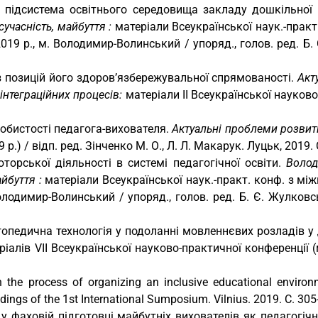
підсистема освітнього середовища закладу дошкільної 
учасність, майбуття :
матеріали Всеукраїнської наук.-прак
019 р., м. Володимир-Волинський / упоряд., голов. ред. Б.
 позицій його здоров’язбережувальної спрямованості.
Акт
оінтеграційних процесів:
матеріали ІІ Всеукраїнської науково
обистості педагога-вихователя.
Актуальні проблеми розвит
р.) / відп. ред. Зінченко М. О., Л. Л. Макарук. Луцьк, 2019. 
орської діяльності в системі педагогічної освіти.
Волод
айбуття :
матеріали Всеукраїнської наук.-практ. конф. з м
Володимир-Волинський / упоряд., голов. ред. Б. Є. Жулковс
педична технологія у подоланні мовленнєвих розладів у 
еріалів VII Всеукраїнської науково-практичної конференції 
 in the process of organizing an inclusive educational envir
ings of the 1st International Sumposium. Vilnius. 2019. C. 30
 фаховій підготовці майбутніх вихователів як педагогіч