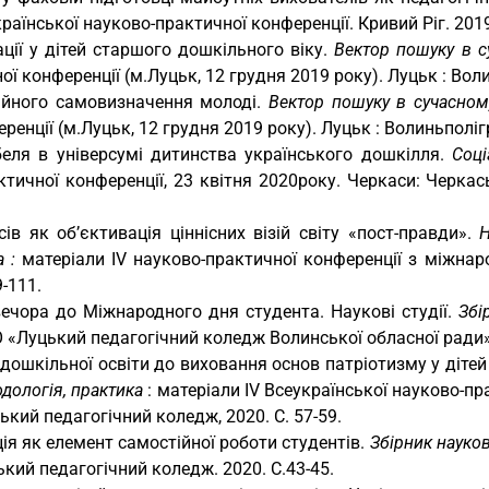
країнської науково-практичної конференції. Кривий Ріг. 2019
ції у дітей старшого дошкільного віку.
Вектор пошуку в с
ої конференції (м.Луцьк, 12 грудня 2019 року). Луцьк : Воли
ійного самовизначення молоді.
Вектор пошуку в сучасном
ренції (м.Луцьк, 12 грудня 2019 року). Луцьк : Волиньполігр
беля в універсумі дитинства українського дошкілля.
Соці
ктичної конференції, 23 квітня 2020року. Черкаси: Черка
сів як об’єктивація ціннісних візій світу «пост-правди».
Н
а :
матеріали ІV науково-практичної конференції з міжна
9-111.
ечора до Міжнародного дня студента. Наукові студії.
Збі
О «Луцький педагогічний коледж Волинської обласної ради»,
дошкільної освіти до виховання основ патріотизму у дітей
одологія, практика
: матеріали IV Всеукраїнської науково-пр
кий педагогічний коледж, 2020. С. 57-59.
я як елемент самостійної роботи студентів.
Збірник науко
ький педагогічний коледж. 2020. С.43-45.