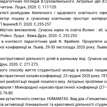
педагогічних поглядів В.Сухомлинського.
Актуальні ідеї В
читань. Луцьк, 2020. С. 117-120.
тегії розбудови безпечного і здорового освітнього сер
ектор пошуку в сучасному освітньому просторі
: матеріа
П ІванюкВ.П. 2020. С.255-257.
бутніх вихователів.
Сучасна наука та освіта Волині :
зб. 
 Ройко. Луцьк : Вежа-Друк, 2020. С. 252-253.
в контексті педагогічних ідей Ф. Фребеля.
Пріоритетні 
ної конференції м. Львів, 29-30 листопада 2020 року. Льві
нструктивної діяльності дітей в ранньому віці.
Сучасна на
ук, 2020. С. 271-273.
ого способу життя студентської молоді в умовах пандем
во-практичної онлайн-конференції, 23 грудня 2020 року: ПП 
ої реабілітації людей похилого віку.
Актуальні проблеми со
еріали І Міжнародної науково-практичної конференції (27–
С.76-80.
и аутистичного спектра. HUMANITAS. Вид.дім «Гельветика».
дів активізації пізнавальної та креативної діяльності студ