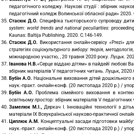
педагогічного коледжу. Наукові студії : збірник наук
педагогічний коледж Волинської обласної ради» 2020. С
Стасюк Д.О.
Специфіка тьюторського супроводу дитин
system: world
trends
and
national
peculiarities:
proceeding
Kaunas: Baltija Publishing. 2020. С.146-149.
Стасюк Д.О.
Використання онлайн-сервісу «Рrezi» дл
стратегіях соціокультурного вибору: теорія, методологія,
міжнародною участю, , 20 травня 2020 року. Луцьк. 202
Іванова Н.В.
«Серце віддаю дітям» в пайдейї любові В
збірник матеріалів V педагогічних читань. Луцьк, 2020.
Бубін А.О.
Національне виховання дітей дошкільного ві
наук.-практ. онлайн-конф. (20 листопада 2020 р.) / упор
Бубін А.О.
Проблема сімейного виховання в контекс
освітньому простор:
збірник матеріалів V педагогічних 
Замелюк М.І.,
Деркач І. Інноваційні технології з діт
матеріали IX Всеукраїнської науково-практичної онлайн-
Циплюк А.М.
Концептуальні засади підготовки майбут
наук.-практ. онлайн-конф. (20 листопада 2020 р.) / упор