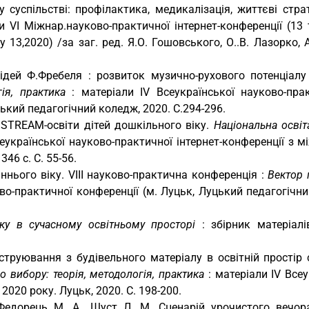
 суспільстві: профілактика, медикалізація, життєві страт
и VI Міжнар.науково-практичної інтернет-конференції (13 
(May 13,2020) /за заг. ред. Я.О. Гошовського, О..В. Лазорко,
 ідей Ф.Фребеля : розвиток музично-рухового потенціал
ія, практика
: матеріали IV Всеукраїнської науково-прак
ький педагогічний коледж, 2020. С.294-296.
STREAM-освіти дітей дошкільного віку.
Національна освіт
сеукраїнської науково-практичної інтернет-конференції з 
46 с. С. 55-56.
ннього віку. VІІІ науково-практична конференція :
Вектор 
ково-практичної конференції (м. Луцьк, Луцький педагогічни
ку в сучасному освітньому просторі
: збірник матеріалів
труювання з будівельного матеріалу в освітній простір
о вибору: теорія, методологія, практика
: матеріали IV Все
020 року. Луцьк, 2020. С. 198-200.
едорець М. А., Шуст Л. М. Сценарій урочистого вечор