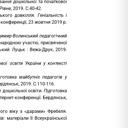
вання дошкільної та початкової
Рівне, 2019. С.40-42.
ського довкілля.
Геніальність і
конференції, 23 жовтня 2019 р.
имир-Волинський педагогічний
іжнародною участю, присвяченої
ький. Луцьк : Вежа-Друк, 2019.
ої освіти України у контексті
дготовка майбутніх педагогів у
ердянськ, 2019. С.110-116.
у дошкільної освіти.
Підготовка
нтернет-конференції. Бердянськ,
ого віку з «дарами» Фребеля.
ів:
матеріали ІІ Всеукраїнської