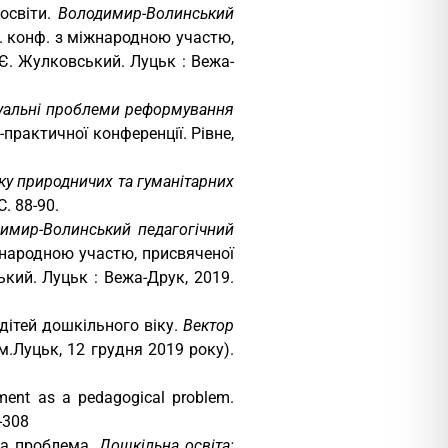
освіти.
Володимир-Волинський
т. конф. з міжнародною участю,
 Є. Жулковський. Луцьк : Вежа-
уальні проблеми реформування
-практичної конференції. Рівне,
ку природничих та гуманітарних
С. 88-90.
имир-Волинський педагогічний
іжнародною участю, присвяченої
ький. Луцьк : Вежа-Друк, 2019.
дітей дошкільного віку.
Вектор
(м.Луцьк, 12 грудня 2019 року).
onment as a pedagogical problem.
5-308
на проблема.
Дошкільна освіта: