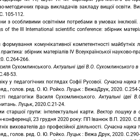
ово-методичних праць викладачів закладу вищої освіти. В
. 105-112.
и з особливими освітніми потребами в умовах інклюзії.
s of the III International scientific conference: збірник ма
я формування комунікативної компетентності майбутніх л
 практика:
збірник матеріалів IV Всеукраїнської науково-пра
0. С.264-266.
асиля Сухомлинського.
Актуальні ідеї В.О. Сухомлинського в
С.48-53.
ку у педагогічних поглядах Софії Русової.
Сучасна наука т
яд., голов. ред. О. Ю. Ройко. Луцьк : ВежаДрук, 2020. С.254-
ті педагогіки Василя Сухомлинського.
Актуальні ідеї В
читань. Луцьк, 2020.С.21-24.
ьми старшої групи: інтелектуальні карти.
Вектор пошуку в 
конференції, 23 грудня 2020 року: ПП Іванюк В.П. 2020. С.8
ніх вихователів до професійної діяльності.
Сучасна наука т
яд., голов. ред. О. Ю. Ройко. Луцьк : Вежа Друк, 2020. С.290