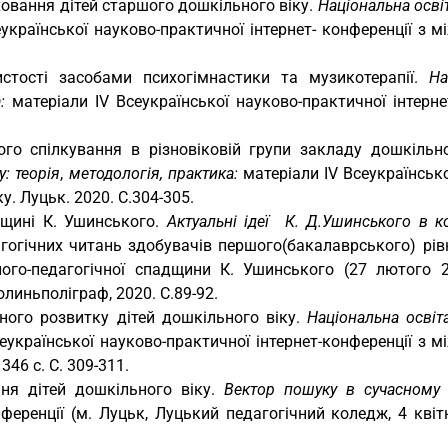
ховання дітей старшого дошкільного віку.
Національна освіт
еукраїнської науково-практичної інтернет- конференції з 
стості засобами психогімнастики та музикотерапії.
На
а:
матеріали IV Всеукраїнської науково-практичної інтерн
о спілкування в різновіковій групи закладу дошкільної
: теорія
,
методологія, практика:
матеріали IV Всеукраїнсько
. Луцьк. 2020. С.304-305.
дщині К. Ушинського.
Актуальні ідеї К. Д.Ушинського в к
агогічних читань здобувачів першого(бакалаврського) рів
лого-педагогічної спадщини К. Ушинського (27 лютого 
олиньполіграф, 2020. С.89-92.
ного розвитку дітей дошкільного віку.
Національна освіта
сеукраїнської науково-практичної інтернет-конференції з 
46 с. С. 309-311.
ня дітей дошкільного віку.
Вектор пошуку в сучасному 
нференції (м. Луцьк, Луцький педагогічний коледж, 4 кві