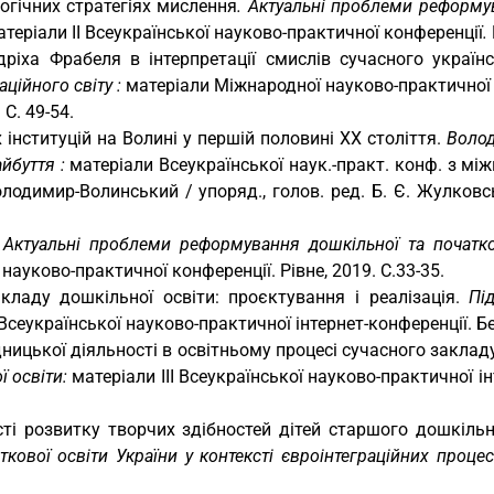
огічних стратегіях мислення
. Актуальні проблеми реформу
атеріали ІІ Всеукраїнської науково-практичної конференції
.
ріха Фрабеля в інтерпретації смислів сучасного україн
аційного світу :
матеріали Міжнародної науково-практичної 
С. 49-54.
інституцій на Волині у першій половині ХХ століття.
Волод
айбуття :
матеріали Всеукраїнської наук.-практ. конф. з м
Володимир-Волинський / упоряд., голов. ред. Б. Є. Жулковс
.
Актуальні проблеми реформування дошкільної та початков
 науково-практичної конференції. Рівне, 2019. С.33-35.
закладу дошкільної освіти: проєктування і реалізація.
Пі
І Всеукраїнської науково-практичної інтернет-конференції. Б
ницької діяльності в освітньому процесі сучасного заклад
ї освіти:
матеріали ІІІ Всеукраїнської науково-практичної і
і розвитку творчих здібностей дітей старшого дошкільн
ової освіти України у контексті євроінтеграційних процес
.