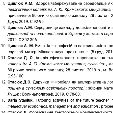
Циплюк А.М.
Здоров‘язбережувальне середовище як 
педагогічний коледж ім. А. Ю. Кримського: минувшина, с
присвяченої 80-річчю освітнього закладу; 28 листоп. 2
Друк, 2019. С.92-95.
Циплюк А.М.
Середовище закладу дошкільної освіти з
дошкільної та початкової освіти України у контексті євр
2019. С.302-306.
Циплюк А. М.
Емпатія – професійно важлива якість ос
наук :
зб. матер. Міжнар. наук. практ. конф. (5 груд. 2019 
Стасюк Д. О.
Аналіз ефективності впровадження тьют
коледж ім. А. Ю. Кримського: минувшина, сучасність, м
80-річчю освітнього закладу; 28 листоп. 2019 р., м. 
С.98-100.
Стасюк Д.О.
Дарунки Ф.Фребеля як альтернативна лого
пошуку в сучасному освітньому просторі
: збірник мат
Луцьк : Волиньполіграф, 2019. С.78-80.
Daria Stasiuk.
Тutoring activities of the future teacher
Intellectual economics, management and education :
proceed
Стасюк Д.
Формування тьюторської компентентності у