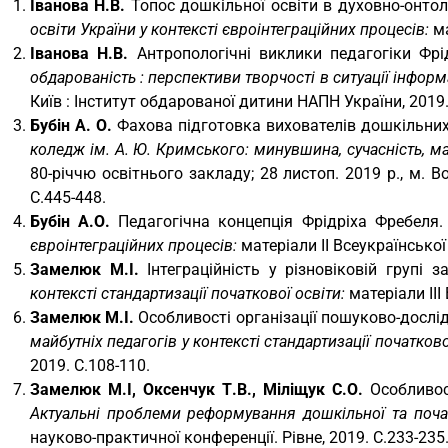
Іванова Н.В.
Топос дошкільної освіти в духовно-онтол
освіти України у контексті євроінтеграційних процесів:
м
Іванова Н.В.
Антропологічні виклики педагогіки Фрід
обдарованість : перспективи творчості в ситуації інформ
Київ : Інститут обдарованої дитини НАПН України, 2019. 
Бубін А. О.
Фахова підготовка вихователів дошкільних 
коледж ім. А. Ю. Кримського: минувшина, сучасність, м
80-річчю освітнього закладу; 28 листоп. 2019 р., м. 
С.445-448.
Бубін А.О.
Педагогічна концепція Фрідріха Фребеля
євроінтеграційних процесів:
матеріали ІІ Всеукраїнської
Замелюк М.І.
Інтеграційність у різновіковій групі 
контексті стандартизації початкової освіти:
матеріали ІІ
Замелюк М.І.
Особливості організації пошуково-дослід
майбутніх педагогів у контексті стандартизації початково
2019. С.108-110.
Замелюк М.І, Оксенчук Т.В., Міліщук С.О.
Особливост
Актуальні проблеми реформування дошкільної та початк
науково-практичної конференції. Рівне, 2019. С.233-235