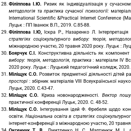
Філіппова І.Ю.
Ризик як індивідуалізація у сучасному
методологія та практика сучасної психології:
матеріал
International Scientific &Practical Internet Conference 
Луцьк : ПП Іванюк В.П., 2019. С.85-88.
Філіппова І.Ю,
Іскра Р., Назаренко Л. Інтерпретація
стратегіях соціокультурного вибору: теорія, методолог
міжнародною участю, 20 травня 2020 року. Луцьк : Луц
Боярчук С.І.
Конструктивна діяльність як компонент 
вибору: теорія, методологія, практика
: матеріали IV В
2020 року. Луцьк : Луцький педагогічний коледж, 2020. 3
Міліщук С.О.
Розвиток предметної діяльності дітей ра
просторі
: збірник матеріалів VІІІ Всеукраїнської нау
Луцьк, 2020. С.43-47.
Міліщук С.О.
Криза новонародженості.
Вектор пошу
практичної конференції Луцьк, 2020. С. 48-52.
Міліщук С.О.
Інтегрування ідей Ф. Фребеля щодо конс
освіти.
Національна освіта в стратегіях соціокультурног
інтернет-конференції з міжнародною участю, 20 травня 2
Оксенчук Т. В.,
Дмитренко Н. С., Мартинюк М. І.. Ф