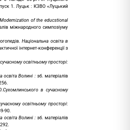
ипуск 1. Луцьк : КЗВО «Луцький
Modernization
of
the
educstional
теріалів міжнародного симпозіуму
огопедів.
Національна освіта в
ктичної інтернет-конференції з
 сучасному освітньому просторі:
а освіта Волині :
зб. матеріалів
256.
.О.Сухомлинського в сучасному
сучасному освітньому просторі
:
9-90.
а освіта Волині :
зб. матеріалів
-292.