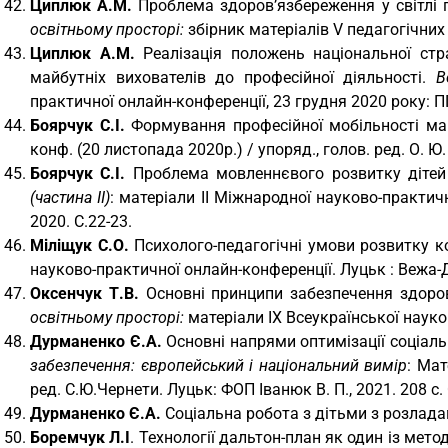
Циплюк А.М.
Проблема здоров’язбереження у світлі 
освітньому просторі:
збірник матеріалів V педагогічних 
Циплюк А.М.
Реалізація положень національної стра
майбутніх вихователів до професійної діяльності.
В
практичної онлайн-конференції, 23 грудня 2020 року: П
Боярчук С.І.
Формування професійної мобільності май
конф. (20 листопада 2020р.) / упоряд., голов. ред. О. Ю.
Боярчук С.І.
Проблема мовленнєвого розвитку дітей 
(частина IІ)
: матеріали II Міжнародної науково-практич
2020. С.22-23.
Міліщук С.О.
Психолого-педагогічні умови розвитку ко
науково-практичної онлайн-конференції. Луцьк : Вежа-Др
Оксенчук Т.В.
Основні принципи забезпечення здоров
освітньому просторі:
матеріали IX Всеукраїнської науко
Дурманенко Є.А.
Основні напрями оптимізації соціальн
забезпечення: європейський і національний вимір
: Мат
ред. С.Ю.Чернети. Луцьк: ФОП Іванюк В. П., 2021. 208 с. 
Дурманенко Є.А.
Соціальна робота з дітьми з розладам
Боремчук Л.І
. Технології дальтон-план як один із мето