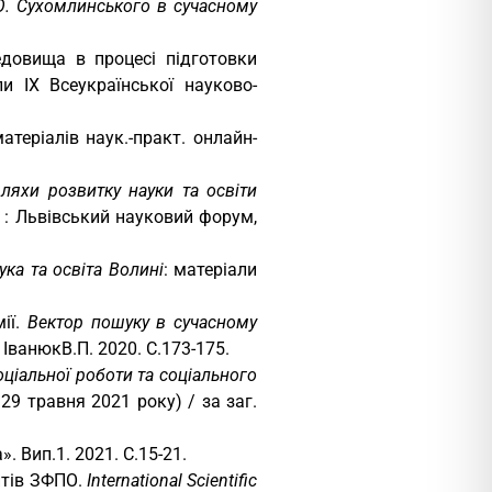
.О. Сухомлинського в сучасному
едовища в процесі підготовки
ли IX Всеукраїнської науково-
матеріалів наук.-практ. онлайн-
шляхи розвитку науки та освіти
в : Львівський науковий форум,
ука та освіта Волині
: матеріали
ії.
Вектор пошуку в сучасному
ІванюкВ.П. 2020. С.173-175.
ціальної роботи та соціального
29 травня 2021 року) / за заг.
 Вип.1. 2021. С.15-21.
ентів ЗФПО.
International Scientific