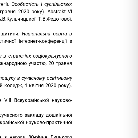
егії.
Особистість і суспільство:
травня 2020 року). Abstrakt VI
 А.В.Кульчицької, Т.В.Федотової.
у дитини.
Національна освіта в
тичної інтернет-конференції з
а в стратегіях соціокультурного
міжнародною участю, 20 травня
пошуку в сучасному освітньому
й коледж, 4 квітня 2020 року).
 VІІІ Всеукраїнської науково-
 сучасного закладу дошкільної
української науково-практичної
а з нагоди 80-річчя Луцького