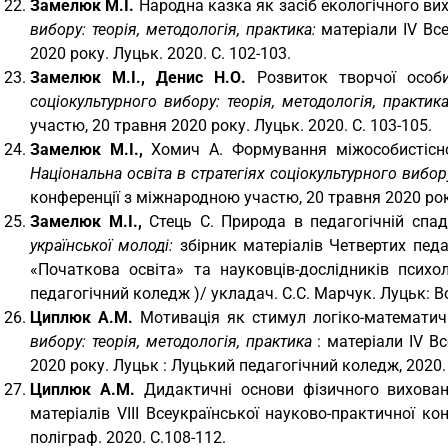
Замелюк М.І.
Народна казка як засіб екологічного ви
вибору: теорія, методологія, практика:
матеріали IV Вс
2020 року. Луцьк. 2020. С. 102-103.
Замелюк М.І., Денис Н.О.
Розвиток творчої особи
соціокультурного вибору: теорія, методологія, практик
участю, 20 травня 2020 року. Луцьк. 2020. С. 103-105.
Замелюк М.І.,
Хомич А. Формування міжособистісног
Національна освіта в стратегіях соціокультурного вибору
конференції з міжнародною участю, 20 травня 2020 року
Замелюк М.І.,
Стець С. Природа в педагогічній спа
української молоді:
збірник матеріалів Четвертих пед
«Початкова освіта» та науковців-дослідників психо
педагогічний коледж )/ укладач. С.С. Марчук. Луцьк: В
Циплюк А.М.
Мотивація як стимул логіко-математич
вибору: теорія, методологія, практика
: матеріали IV В
2020 року. Луцьк : Луцький педагогічний коледж, 2020. 3
Циплюк А.М.
Дидактичні основи фізичного вихован
матеріалів VІІІ Всеукраїнської науково-практичної ко
поліграф. 2020. С.108-112.