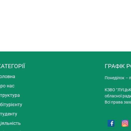
КАТЕГОРІЇ
ГРАФІК 
оловна
Понеділок – п
ро нас
КЗВО “ЛУЦЬК
труктура
обласної рад
Всі права зах
бітурієнту
туденту
іяльність