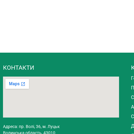
КОНТАКТИ
Г
П
С
А
С
Д
Адреса: пр. Волі, 36, м. Луцьк
Волинська область, 43010