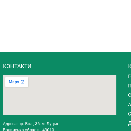
КОНТАКТИ
К
Г
П
С
А
С
Д
Адреса: пр. Волі, 36, м. Луцьк
Волинська область, 43010