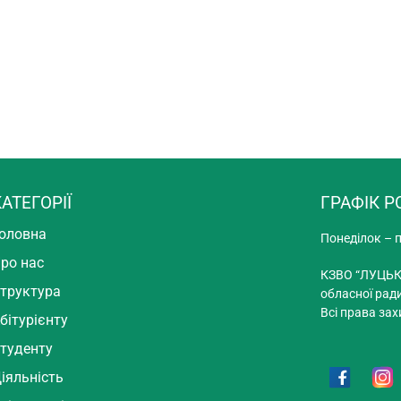
АТЕГОРІЇ
ГРАФІК Р
оловна
Понеділок – п
ро нас
КЗВО “ЛУЦЬК
труктура
обласної рад
Всі права зах
бітурієнту
туденту
іяльність