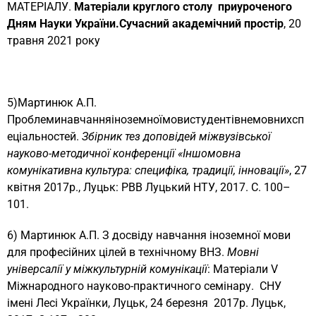
МАТЕРІАЛУ.
Матеріали
круглого столу приуроченого
Дням Науки України.Сучасний академічний простір
, 20
травня 2021 року
5)Мартинюк А.П.
Проблеминавчанняіноземноїмовистудентівнемовнихсп
еціальностей.
Збірник тез доповідей міжвузівської
науково-методичної конференції «Іншомовна
комунікативна культура: специфіка, традиції, інновації»
, 27
квітня 2017р., Луцьк: РВВ Луцький НТУ, 2017. С. 100–
101.
6) Мартинюк А.П. З досвіду навчання іноземної мови
для професійних цілей в технічному ВНЗ.
Мовні
універсалії у міжкультурній комунікації
: Матеріали V
Міжнародного науково-практичного семінару. СНУ
імені Лесі Українки, Луцьк, 24 березня 2017р. Луцьк,