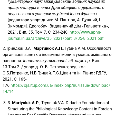
гуманітарних наук: міжвузівський збірник наукових
праць молодих вчених Дрогобицького державного
педагогічного університету імені Івана Франка
/
[редактори-упорядники М. Пантюк, А. Душний, І.
Зимомря]. Дрогобич: Видавничий дім «Гельветика»,
2021. Вип. 35. Том 7. С. 234-240.
http://www.aphn-
journal.in.ua/archive/35_2021/part_8/35-8_2021.pdf
2.Триндюк В.А.,
Мартинюк А.П
., Губіна А.М. Особливості
організаціі занять з іноземної мови в умовах змішаного
навчання.
Інноватика у вихованні: зб. наук. пр.
Вип.
13.Том 2. / упоряд. О. Б. Петренко; ред. кол. :
О.Б.Петренко, Н.Б.Грицай, Т.С.Ціпан та ін. Рівне : РДГУ,
2021. С. 165-
176
https://ojs.itup.com.ua/index.php/iiu/issue/download/
14/14
3.
Martyniuk A.P
., Tryndiuk V.A. Didactic Foundations of
Structuring the Philological Knowledge Content in Foreign