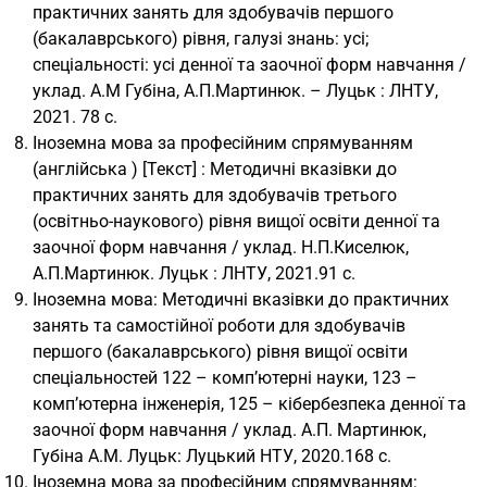
практичних занять для здобувачів першого
(бакалаврського) рівня, галузі знань: усі;
спеціальності: усі денної та заочної форм навчання /
уклад. А.М Губіна, А.П.Мартинюк. – Луцьк : ЛНТУ,
2021. 78 с.
Іноземна мова за професійним спрямуванням
(англійська ) [Текст] : Методичні вказівки до
практичних занять для здобувачів третього
(освітньо-наукового) рівня вищої освіти денної та
заочної форм навчання / уклад. Н.П.Киселюк,
А.П.Мартинюк. Луцьк : ЛНТУ, 2021.91 с.
Іноземна мова: Методичні вказівки до практичних
занять та самостійної роботи для здобувачів
першого (бакалаврського) рівня вищої освіти
спеціальностей 122 – комп’ютерні науки, 123 –
комп’ютерна інженерія, 125 – кібербезпека денної та
заочної форм навчання / уклад. А.П. Мартинюк,
Губіна А.М. Луцьк: Луцький НТУ, 2020.168 с.
Іноземна мова за професійним спрямуванням: