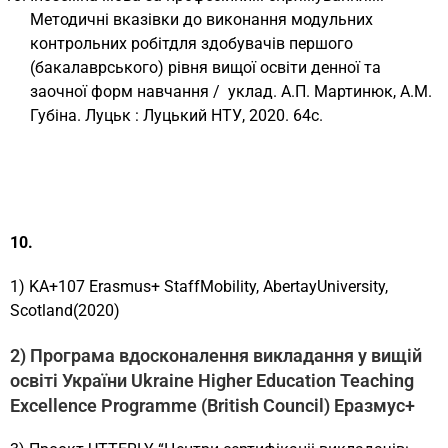
Методичні вказівки до виконання модульних
контрольних робітдля здобувачів першого
(бакалаврського) рівня вищої освіти денної та
заочної форм навчання / уклад. А.П. Мартинюк, А.М.
Губіна. Луцьк : Луцький НТУ, 2020. 64с.
10.
1) KA+107 Erasmus+ StaffMobility, AbertayUniversity,
Scotland(2020)
2) Програма вдосконалення викладання у вищій
освіті України Ukraine Higher Education Teaching
Excellence Programme (British Council) Еразмус+