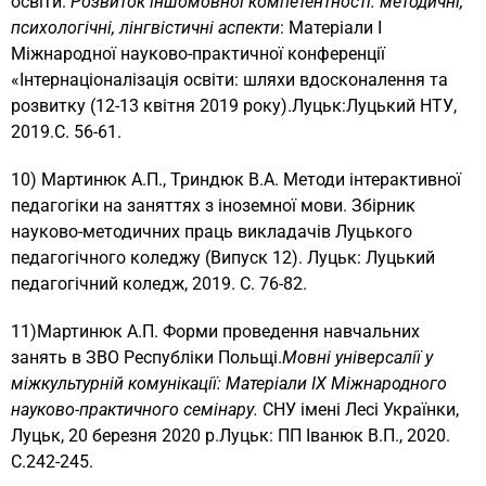
освіти.
Розвиток іншомовної компетентності: методичні,
психологічні, лінгвістичні аспекти
: Матеріали І
Міжнародної науково-практичної конференції
«Інтернаціоналізація освіти: шляхи вдосконалення та
розвитку (12-13 квітня 2019 року).Луцьк:Луцький НТУ,
2019.С. 56-61.
10) Мартинюк А.П., Триндюк В.А. Методи інтерактивної
педагогіки на заняттях з іноземної мови. Збірник
науково-методичних праць викладачів Луцького
педагогічного коледжу (Випуск 12). Луцьк: Луцький
педагогічний коледж, 2019. С. 76-82.
11)Мартинюк А.П. Форми проведення навчальних
занять в ЗВО Республіки Польщі.
Мовні універсалії у
міжкультурній комунікації: Матеріали
IX
Міжнародного
науково-практичного семінару.
СНУ імені Лесі Українки,
Луцьк, 20 березня 2020 р.Луцьк: ПП Іванюк В.П., 2020.
С.242-245.