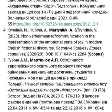
Language For Specific Purposes.
Науковий журнал
«Академічні студіі». Серія «Педагогіка».
Комунальний
заклад вищої освіти «Луцький педагогічний коледж»
Волинської обласної ради, 2021. С.49-
55
https://doi.org/10.52726/as.pedagogy/2021.2.1
Kyseliuk, N., Hubina, A.,
Martyniuk
,
A
.,
&Tryndiuk, V.
(2020). Non-verbalmeansofcommunication in the
representation of the emotional state of joy in modern
English fictional discourse.
Cognitive Studies | Études
cognitives,
2020(20). DOI: 10.11649/cs.2284
(Scopus)
Губіна А.М.,
Мартинюк А.П.
Особливості
європейського освітнього процесу і системи
оцінювання навчальних досягнень студентів з
іноземних мов у вищій школі (на прикладі
Польщі).
Наукові записки Національного університету
«Острозька академія»: серія «Філологія»
.
Вип. 10 (78).
Острог: Вид-во НаУОА, 2020
.
C. 176-219. (Наукове
фахове видання (постанова президії ВАК України від
22.04.2011 р. №-1-05/4 та від 22.12.2016 р. № 1604);