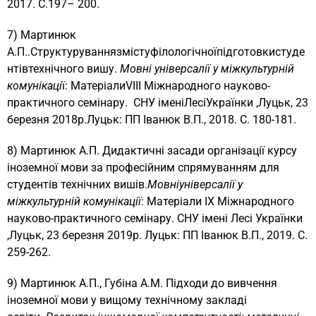
2017. С.197– 200.
7) Мартинюк
А.П..Cтруктуруваннязмістуфілологічноїпідготовкистуде
нтівтехнічного вишу.
Мовні універсалії у міжкультурній
комунікаці
ї: МатеріалиVIIІ Міжнародного науково-
практичного семінару. СНУ іменіЛесіУкраїнки ,Луцьк, 23
березня 2018р.Луцьк: ПП Іванюк В.П., 2018. С. 180-181.
8) Мартинюк А.П. Дидактичні засади організації курсу
іноземної мови за професійним спрямуванням для
студентів технічних вишів.
Мовніуніверсалії у
міжкультурній комунікації
: Матеріали IX Міжнародного
науково-практичного семінару. СНУ імені Лесі Українки
,Луцьк, 23 березня 2019р. Луцьк: ПП Іванюк В.П., 2019. С.
259-262.
9) Мартинюк А.П., Губіна А.М. Підходи до вивчення
іноземної мови у вищому технічному закладі