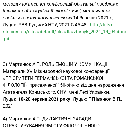
методичної Інтернет-конференції «Актуальні проблеми
іншомовної комунікації: лінгвістичні, методичні та
соціально-психологічні аспекти»
14 березня 2021р.,
Луцьк: РВВ Луцький НТУ, 2021.С.45-48.
http://lutsk-
ntu.com.ua/sites/default/files/fls/zbirnyk_2021_14_04.docx
.pdf
3) Мартинюк А.П. РОЛЬ ЕМОЦІЙ У КОМУНІКАЦІЇ.
Матеріали XV Міжнародної наукової конференції
«ПРІОРИТЕТИ ГЕРМАНСЬКОЇ ТА РОМАНСЬКОЇ
ФІЛОЛОГІЇ», присвяченої 150-річчю від дня народження
Агатангела Кримського, СНУ імені Лесі Українки,
Луцьк,
18-20 червня 2021 року.
Луцьк: ПП Іванюк В.П.,
2021.
4) Мартинюк А.П. ДИДАКТИЧНІ ЗАСАДИ
СТРУКТУРУВАННЯ ЗМІСТУ ФІЛОЛОГІЧНОГО