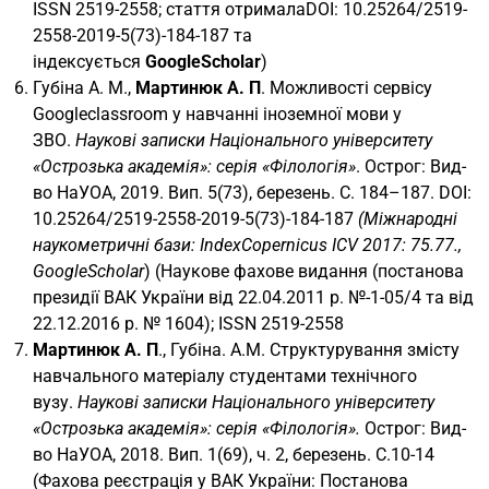
ISSN 2519-2558; стаття отрималаDOI: 10.25264/2519-
2558-2019-5(73)-184-187 та
індексується
GoogleScholar
)
Губіна А. М.,
Мартинюк А. П
. Можливості сервісу
Googleclassroom у навчанні іноземної мови у
ЗВО.
Наукові записки Національного університету
«Острозька академія»: серія «Філологія»
. Острог: Вид-
во НаУОА, 2019. Вип. 5(73), березень. С. 184–187. DOI:
10.25264/2519-2558-2019-5(73)-184-187
(Міжнародні
наукометричні бази: IndexCopernicus ICV 2017: 75.77.,
GoogleScholar
) (Наукове фахове видання (постанова
президії ВАК України від 22.04.2011 р. №-1-05/4 та від
22.12.2016 р. № 1604); ISSN 2519-2558
Мартинюк А. П
., Губіна. А.М. Структурування змісту
навчального матеріалу студентами технічного
вузу.
Наукові записки Національного університету
«Острозька академія»: серія «Філологія».
Острог: Вид-
во НаУОА, 2018. Вип. 1(69), ч. 2, березень. С.10-14
(Фахова реєстрація у ВАК України: Постанова