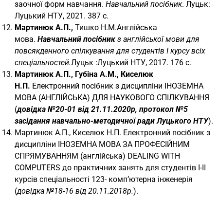
заочної форм навчання.
Навчальний посібник
. Луцьк:
Луцький НТУ, 2021. 387 с.
Мартинюк А.П.,
Тишко Н.М.Англійська
мова.
Навчальний посібник
з англійської мови для
повсякденного спілкування для студентів І курсу всіх
спеціальностей.
Луцьк :Луцький НТУ, 2017. 176 с.
Мартинюк А.П., Губіна А.М., Киселюк
Н.П.
Електронний посібник з дисципліни ІНОЗЕМНА
МОВА (АНГЛІЙСЬКА) ДЛЯ НАУКОВОГО СПІЛКУВАННЯ
(
довідка №20-01 від 21.11.2020р, протокол №5
засідання навчально-методичної ради Луцького НТУ
).
Мартинюк А.П., Киселюк Н.П. Електронний посібник з
дисципліни ІНОЗЕМНА МОВА ЗА ПРОФЕСІЙНИМ
СПРЯМУВАННЯМ (англійська) DEALING WITH
COMPUTERS до практичних занять для студентів І-ІІ
курсів спеціальності 123- комп’ютерна інженерія
(
довідка №18-16 від 20.11.2018р.
).