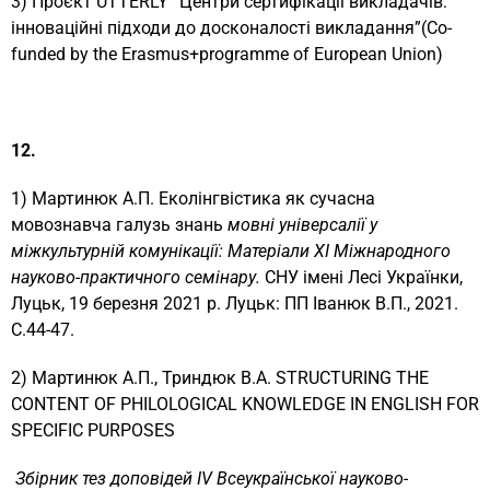
3) Проєкт UTTERLY “Центри сертифікаціі викладачів:
інноваційні підходи до досконалості викладання”(Co-
funded by the Erasmus+programme of European Union)
12.
1) Мартинюк А.П. Еколінгвістика як сучасна
мовознавча галузь знань
мовні у
ніверсалії у
міжкультурній комунікації: Матеріали
X
І Міжнародного
науково-практичного семінару.
СНУ імені Лесі Українки,
Луцьк, 19 березня 2021 р. Луцьк: ПП Іванюк В.П., 2021.
С.44-47.
2) Мартинюк А.П., Триндюк В.А. STRUCTURING THE
CONTENT OF PHILOLOGICAL KNOWLEDGE IN ENGLISH FOR
SPECIFIC PURPOSES
Збірник тез доповідей І
V
Всеукраїнської науково-