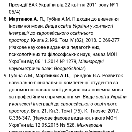
Президії ВАК України від 22 квітня 2011 року № 1-
05/4)
Мартинюк А. П.,
Губіна А.М. Підходи до вивчення
іноземної мови.
Вища освіта України у контексті
інтеграції до європейського освітнього
простору.
Книга 2, №6. Том IV (82), 2018. С.269-277
(Фахове наукове видання з педагогічних,
психологічних та філософських наук, наказ МОН
України від 06.11.2014 № 1279,
Міжнародні
наукометричні бази
:
GoogleScholar
)
Губіна А.М.,
Мартинюк А.П.
, Триндюк В.А. Розвиток
навчально-пізнавальної компетенції студентів за
допомогою навчальної дисципліни «Іноземна мова
за професійним спрямуванням».
Вища освіта України
у контексті інтеграції до європейського освітнього
простору
. Вип. 21. Кн.3. Том І (75). К.: Гнозис, 2017.
С.336-347. (Наукове фахове видання, наказ МОН
України від 12.05.2015 Ns 528.
Міжнародні