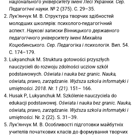
національного університету імені Лесі Українки. Сер.
Педагогічні науки.
№ 2 (375). С. 29–35.
Лук’янчук М. В. Структура творчих здібностей
молодших школярів: психолого-педагогічний
аспект.
Наукові записки Вінницького державного
педагогічного університету імені Михайла
Коцюбинського. Сер. Педагогіка і психологія.
Вип. 54.
С. 174–179.
Lukyanchuk M. Struktura gotowości przyszłych
nauczycieli do rozwoju zdolności ucziow szkół
podstawowych.
Oświata i nauka bez granic. Nauka,
oświata, prawo, zarządzanie. Wyźsza szkoŀa informatyki i
umiętności. 2018. Nr. 1 (21).
151– 166.
Husak P., Lukyanchuk M. Szkólenie nauczyciela do
edukacji podstawowej.
Oświata i nauka bez granic. Nauka,
oświata, prawo, zarządzanie. Wyźsza szkoŀa informatyki i
umiętności.
Nr. 2 (22). S. 31–39.
Лук’янчук М. В. Особливості підготовки майбутніх
учителів початкових класів до формування творчих