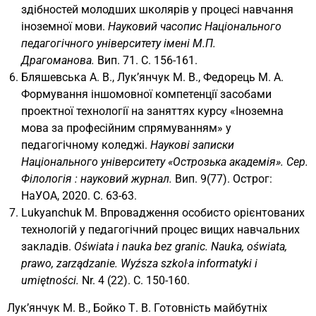
здібностей молодших школярів у процесі навчання
іноземної мови.
Науковий часопис Національного
педагогічного університету імені М.П.
Драгоманова.
Вип. 71. С. 156-161.
Бляшевська А. В., Лук’янчук М. В., Федорець М. А.
Формування іншомовної компетенції засобами
проектної технології на заняттях курсу «Іноземна
мова за професійним спрямуванням» у
педагогічному коледжі.
Наукові записки
Національного університету «Острозька академія». Сер.
Філологія : науковий журнал.
Вип. 9(77). Острог:
НаУОА, 2020. С. 63-63.
Lukyanchuk M. Впровадження особисто орієнтованих
технологій у педагогічний процес вищих навчальних
закладів.
Oświata i nauka bez granic. Nauka, oświata,
prawo, zarządzanie. Wyźsza szkoŀa informatyki i
umiętności.
Nr. 4 (22). С. 150-160.
Лук’янчук М. В., Бойко Т. В. Готовність майбутніх