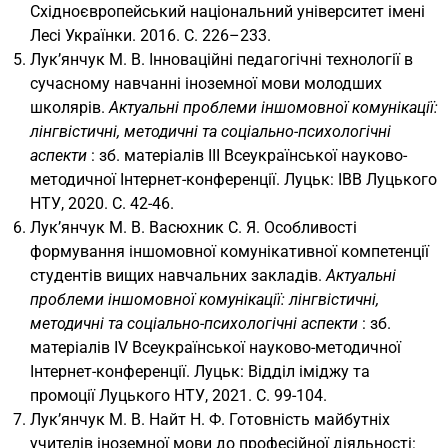
Східноєвропейський національний університет імені
Лесі Українки. 2016. С. 226–233.
Лук’янчук М. В. Інноваційні педагогічні технології в
сучасному навчанні іноземної мови молодших
школярів.
Актуальні проблеми іншомовної комунікації:
лінгвістичні, методичні та соціально-психологічні
аспекти
: зб. матеріалів ІІІ Всеукраїнської науково-
методичної Інтернет-конференції. Луцьк: IВВ Луцького
НТУ, 2020. С. 42-46.
Лук’янчук М. В. Васюхник С. Я. Особливості
формування іншомовної комунікативної компетенції
студентів вищих навчальних закладів.
Актуальні
проблеми іншомовної комунікації: лінгвістичні,
методичні та соціально-психологічні аспекти
: зб.
матеріалів ІV Всеукраїнської науково-методичної
Інтернет-конференції. Луцьк: Відділ іміджу та
промоції Луцького НТУ, 2021. С. 99-104.
Лук’янчук М. В. Найт Н. Ф. Готовність майбутніх
учителів іноземної мови до професійної діяльності: