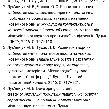
та студентів. Луцьк : ПП Іванюк В.П, 2016. С. 238–242.
Лук’янчук М. В., Чапюк Ю. С. Розвиток творчих
здібностей молодших школярів як педагогічна
проблема у процесі асоціативного навчання
іноземної мови.
Міжкультурна компетентність у
контексті вивчення іноземної мови
: зб. матеріалів
міжвузівської науково-практичної конференції. Луцьк
: ЛНТУ, 2016. С. 107–110.
Лук’янчук М. В., Гусак Л. Є. Розвиток творчих
здібностей учнів початкової школи на уроках
іноземної мови.
Національна освіта в стратегіях
соціокультурного вибору: теорія, методологія,
практика
: матеріали І Міжнародної науково-
практичної конференції. Луцьк : Луцький
педагогічний коледж. 2016. С. 217–221.
Лук’янчук М. В. Developing children’s
creativity.
Актуальні проблеми педагогічної освіти :
європейський і національний вимір
: матеріали І
міжнар. наук.-практ. конф. Луцьк :