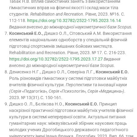
Табак Н.В. Вплив самостійних занять з використанням
гімнастичних вправ на фізичні якості і склад маси тіла
студентів.
Rehabilitation and Recreation
. Рівне, 2023. №16. С.
112-118.
https://doi.org/10.32782/2522-1795.2023.16.14
Видання внесено до міжнародної наукометричної бази Scopus.
Косинський Е.О.,
Дишко О.Л., Сітовський А.М. Використання
елементів національних одноборств у спеціальній фізичній
підготовці спортсменів змішаних бойових мистецтв.
Rehabilitation and Recreation. Рівне, 2023. № 17. С. 216-223.
https://doi.org/10.32782/2522-1795.2023.17.27
Видання
внесено до міжнародної наукометричної бази Scopus.
Денисенко Н.Г., Дишко О.Л., Северіна Л.Г.,
Косинський Е.О.
Роль різновидів гімнастики у системі підготовки майбутніх
вчителів фізичної культури.
Перспективи та інновації науки
(Серія «Педагогіка», Серія «Психологія», Серія «Медицина»)
.
2023. № 13(31).С. 150-161.
Дишко О. Л., Бєлікова Н.О.,
Косинський Е.О.
Принцип
наскрізної практичної підготовки майбутніх учителів фізичної
культури в системі неперервної освіти. Актуальні питання
гуманітарних наук: міжвузівський збірник наукових праць
молодих учених Дрогобицького державного педагогічного
університету імені Івана Франка. Дрогобич, 2023. Вип. 66, том