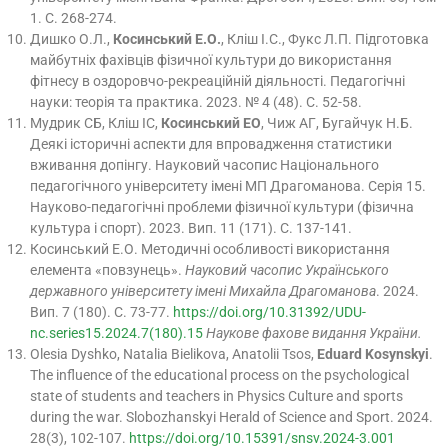
1. С. 268-274.
Дишко О.Л.,
Косинський Е.О.
, Кліш І.С., Фукс Л.П. Підготовка
майбутніх фахівців фізичної культури до використання
фітнесу в оздоровчо-рекреаційній діяльності. Педагогічні
науки: теорія та практика. 2023. № 4 (48). С. 52-58.
Мудрик СБ, Кліш ІС,
Косинський ЕО
, Чиж АГ, Бугайчук Н.Б.
Деякі історичні аспекти для впровадження статистики
вживання допінгу. Науковий часопис Національного
педагогічного університету імені МП Драгоманова. Серія 15.
Науково-педагогічні проблеми фізичної культури (фізична
культура і спорт). 2023. Вип. 11 (171). С. 137-141.
Косинський Е.О. Методичні особливості використання
елемента «повзунець».
Науковий часопис Українського
державного університету імені Михайла Драгоманова
. 2024.
Вип. 7 (180). С. 73-77.
https://doi.org/10.31392/UDU-
nc.series15.2024.7(180).15
Наукове фахове видання України.
Olesia Dyshko, Natalia Bielikova, Anatolii Tsos,
Eduard Kosynskyi
.
The influence of the educational process on the psychological
state of students and teachers in Physics Culture and sports
during the war. Slobozhanskyi Herald of Science and Sport. 2024.
28(3), 102-107.
https://doi.org/10.15391/snsv.2024-3.001