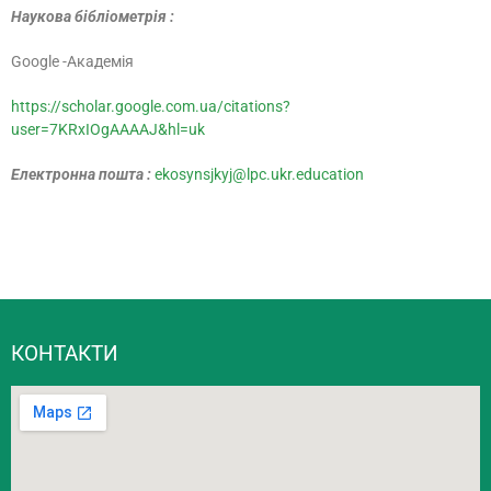
Наукова бібліометрія :
Google -Академія
https://scholar.google.com.ua/citations?
user=7KRxIOgAAAAJ&hl=uk
Електронна пошта :
ekosynsjkyj@lpc.ukr.education
КОНТАКТИ