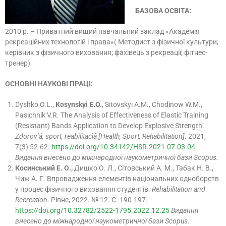
БАЗОВА ОСВІТА:
2010 р. – Приватний вищий навчальний заклад «Академія
рекреаційних технологій і права»( Методист з фізичної культури;
керівник з фізичного виховання; фахівець з рекреації; фітнес-
тренер)
ОСНОВНІ НАУКОВІ ПРАЦІ:
Dyshko O.L.,
Kosynskyi E.O.
, Sitovskyi A.M., Chodinow W.M.,
Pasichnik V.R. The Analysis of Effectiveness of Elastic Training
(Resistant) Bands Application to Develop Explosive Strength.
Zdorov’â, sport, reabìlìtacìâ [Health, Sport, Rehabilitation]
. 2021,
7(3):52-62.
https://doi.org/10.34142/HSR.2021.07.03.04
Видання внесено до міжнародної наукометричної бази Scopus.
Косинський Е. О.,
Дишко О. Л., Сітовський А. М., Табак Н. В.,
Чиж А. Г. Впровадження елементів національних одноборств
у процес фізичного виховання студентів.
Rehabilitation and
Recreation
. Рівне, 2022. № 12. С. 190-197.
https://doi.org/10.32782/2522-1795.2022.12.25
Видання
внесено до міжнародної наукометричної бази Scopus.