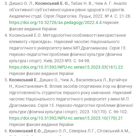
Дишко О. Л.,
Косинський Е. О.
, Табак Н. В., Чиж А. Г. Аналіз
об’єктивної і суб’єктивної оцінки рівня здоров’я студентів.
Академічні студії. Серія: Педагогіка
. Луцьк, 2022. № 4. C. 21-28.
https://doi.org/10.52726/as.pedagogy/2022.4.4
Наукове
фахове видання України.
Косинський Е.О. Методологічні особливості використання
елементу «присядка».
Науковий часопис Національного
педагогічного університету імені МП Драгоманова. Серія 15.
Науково-педагогічні проблеми фізичної культури (фізична
культура і спорт)
. Київ, 2023 №3. С. 94-98.
https://doi.org/10.31392/NPU-nc.series15.2023.03(161).22
Наукове фахове видання України.
Косинський Е
., Дишко О., Чиж А., Василевська Л., Бугайчук
Н., Констанкевич В. Вплив засобів спортивних ігор на фізичну
підготовленість студенток першого року навчання.
Науковий
часопис Національного педагогічного університет у імені М.П.
Драгоманова. Серія 15. Науково-педагогічні проблеми фізичної
культури (фізична культура і спорт)
. 2023. 10(170). С. 96-102.
https://doi.org/10.31392/NPU-nc.series15.2023.10(170).21
Наукове фахове видання України.
Косинський Е.О.,
Дишко О.Л., Северіна Л.Г., Сітовський А.М.,