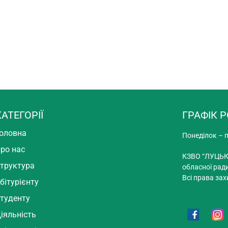
КАТЕГОРІЇ
ГРАФІК 
оловна
Понеділок – п
ро нас
КЗВО “ЛУЦЬК
труктура
обласної рад
Всі права зах
бітурієнту
туденту
іяльність