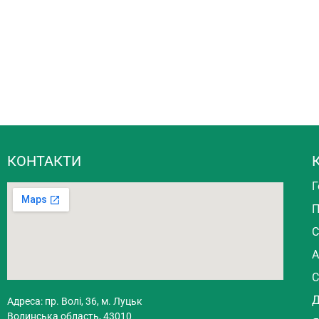
КОНТАКТИ
Г
П
С
А
С
Д
Адреса: пр. Волі, 36, м. Луцьк
Волинська область, 43010