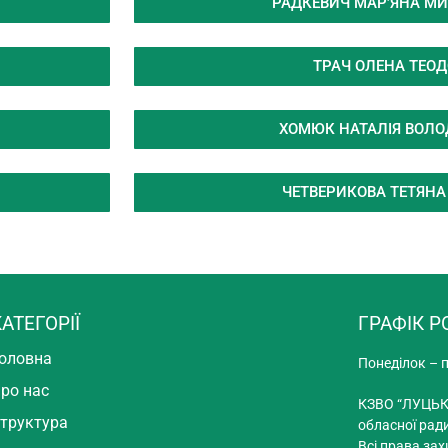
РАДКЕВИЧ МАР’ЯНА М
ТРАЧ ОЛЕНА ТЕОД
ХОМЮК НАТАЛІЯ ВОЛ
ЧЕТВЕРИКОВА ТЕТЯНА 
АТЕГОРІЇ
ГРАФІК Р
оловна
Понеділок – п
ро нас
КЗВО “ЛУЦЬК
труктура
обласної рад
Всі права зах