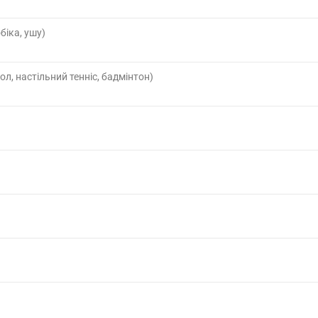
біка, ушу)
ол, настільний тенніс, бадмінтон)