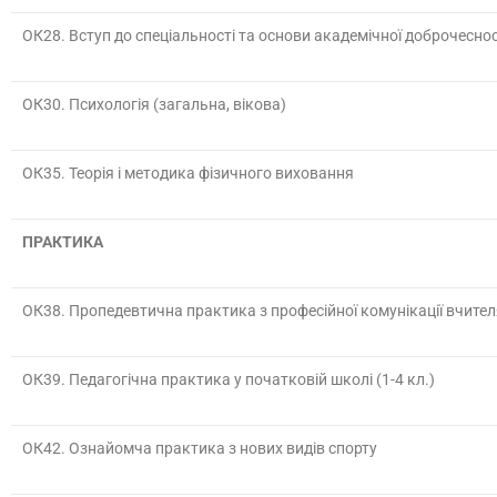
ОК28.
Вступ до спеціальності та основи академічної доброчеснос
ОК30.
Психологія (загальна, вікова)
ОК35.
Теорія і методика фізичного виховання
ПРАКТИКА
ОК38.
Пропедевтична практика з професійної комунікації вчител
ОК39.
Педагогічна практика у початковій школі (1-4 кл.)
ОК42.
Ознайомча практика з нових видів спорту