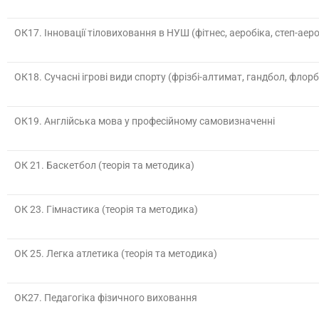
ОК17.
Інновації тіловиховання в НУШ (фітнес, аеробіка, степ-аеро
ОК18.
Сучасні ігрові види спорту (фрізбі-алтимат, гандбол, флорб
ОК19.
Англійська мова у професійному самовизначенні
ОК 21.
Баскетбол (теорія та методика)
ОК 23.
Гімнастика (теорія та методика)
ОК 25.
Легка атлетика (теорія та методика)
ОК27.
Педагогіка фізичного виховання