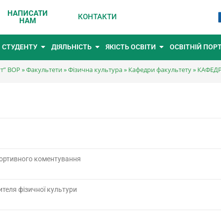
НАПИСАТИ
КОНТАКТИ
НАМ
СТУДЕНТУ
ДІЯЛЬНІСТЬ
ЯКІСТЬ ОСВІТИ
ОСВІТНІЙ ПОР
ут” ВОР
»
Факультети
»
Фізична культура
»
Кафедри факультету
»
КАФЕДР
портивного коментування
чителя фізичної культури