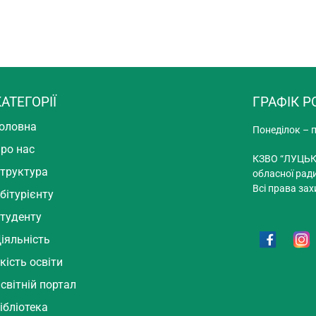
АТЕГОРІЇ
ГРАФІК Р
оловна
Понеділок – п
ро нас
КЗВО “ЛУЦЬК
труктура
обласної рад
Всі права зах
бітурієнту
туденту
іяльність
кість освіти
світній портал
ібліотека