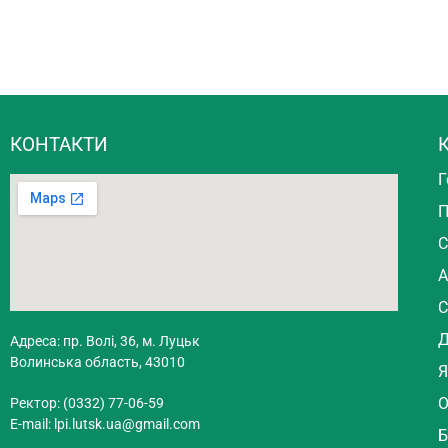
КОНТАКТИ
К
Г
П
С
А
С
Д
Адреса: пр. Волі, 36, м. Луцьк
Волинська область, 43010
Я
О
Ректор: (0332) 77-06-59
E-mail:
lpi.lutsk.ua@gmail.com
Б