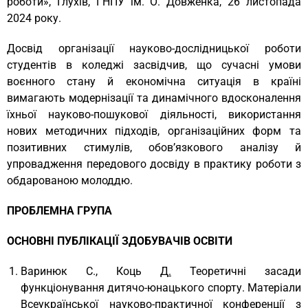
роботи», Глухів, ГНПУ ім. О. Довженка, 26 листопада
2024 року.
Досвід організації науково-дослідницької роботи
студентів в коледжі засвідчив, що сучасні умови
воєнного стану й економічна ситуація в країні
вимагають модернізації та динамічного вдосконалення
їхньої науково-пошукової діяльності, використання
нових методичних підходів, організаційних форм та
позитивних стимулів, обов’язкового аналізу й
упровадження передового досвіду в практику роботи з
обдарованою молоддю.
ПРОБЛЕМНА ГРУПА
ОСНОВНІ ПУБЛІКАЦІЇ ЗДОБУВАЧІВ ОСВІТИ
Варинюк С., Коць Д
.
Теоретичні засади
функціонування дитячо-юнацького спорту. Матеріали
Всеукраїнської науково-практичної конференції з