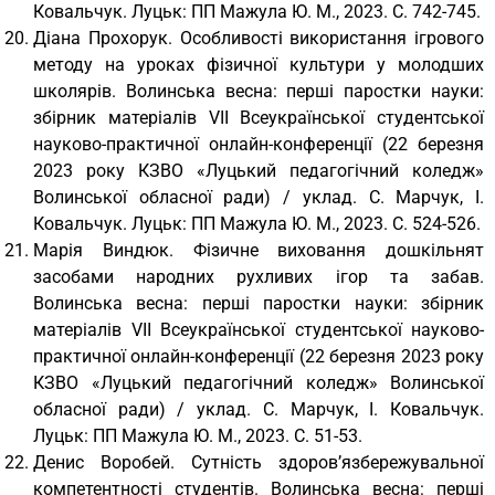
Ковальчук. Луцьк: ПП Мажула Ю. М., 2023. С. 742-745.
Діана Прохорук. Особливості використання ігрового
методу на уроках фізичної культури у молодших
школярів. Волинська весна: перші паростки науки:
збірник матеріалів VІІ Всеукраїнської студентської
науково-практичної онлайн-конференції (22 березня
2023 року КЗВО «Луцький педагогічний коледж»
Волинської обласної ради) / уклад. С. Марчук, І.
Ковальчук. Луцьк: ПП Мажула Ю. М., 2023. С. 524-526.
Марія Виндюк. Фізичне виховання дошкільнят
засобами народних рухливих ігор та забав.
Волинська весна: перші паростки науки: збірник
матеріалів VІІ Всеукраїнської студентської науково-
практичної онлайн-конференції (22 березня 2023 року
КЗВО «Луцький педагогічний коледж» Волинської
обласної ради) / уклад. С. Марчук, І. Ковальчук.
Луцьк: ПП Мажула Ю. М., 2023. С. 51-53.
Денис Воробей. Сутність здоров’язбережувальної
компетентності студентів. Волинська весна: перші