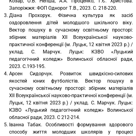
Козар, О.В. Непша, А.А. Проценко, Т.Є. Христова.
Запоріжжя: ФОП Однорог Т.В., 2023. С. 218-220.
Діана Прохорук. Фізична культура як засіб
оздоровлення дітей молодшого шкільного віку.
Вектор пошуку в сучасному освітньому просторі:
збірник матеріалів XII Всеукраїнської науково-
практичної конференції (м. Луцьк, 12 квітня 2023 р.) /
уклад. С. Марчук. Луцьк: КЗВО «Луцький
педагогічний коледж» Волинської обласної ради,
2023. С.193-195.
Арсен Сидорчук. Розвиток швидкісно-силових
якостей юних футболістів. Вектор пошуку в
сучасному освітньому просторі: збірник матеріалів
XII Всеукраїнської науково-практичної конференції (м.
Луцьк, 12 квітня 2023 р.) / уклад. С. Марчук. Луцьк:
КЗВО «Луцький педагогічний коледж» Волинської
обласної ради, 2023. С 212-214.
Іванна Табак. Особливості формування здорового
способу життя молодших школярів у процесі