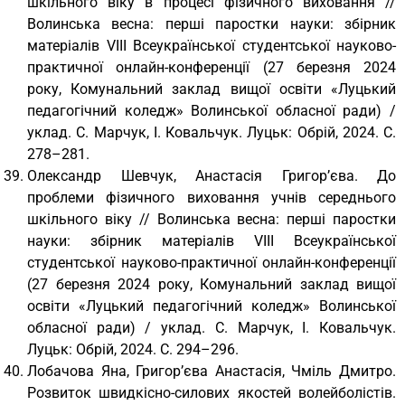
шкільного віку в процесі фізичного виховання //
Волинська весна: перші паростки науки: збірник
матеріалів VІІІ Всеукраїнської студентської науково-
практичної онлайн-конференції (27 березня 2024
року, Комунальний заклад вищої освіти «Луцький
педагогічний коледж» Волинської обласної ради) /
уклад. С. Марчук, І. Ковальчук. Луцьк: Обрій, 2024. С.
278–281.
Олександр Шевчук, Анастасія Григор’єва. До
проблеми фізичного виховання учнів середнього
шкільного віку // Волинська весна: перші паростки
науки: збірник матеріалів VІІІ Всеукраїнської
студентської науково-практичної онлайн-конференції
(27 березня 2024 року, Комунальний заклад вищої
освіти «Луцький педагогічний коледж» Волинської
обласної ради) / уклад. С. Марчук, І. Ковальчук.
Луцьк: Обрій, 2024. С. 294–296.
Лобачова Яна, Григор’єва Анастасія, Чміль Дмитро.
Розвиток швидкісно-силових якостей волейболістів.