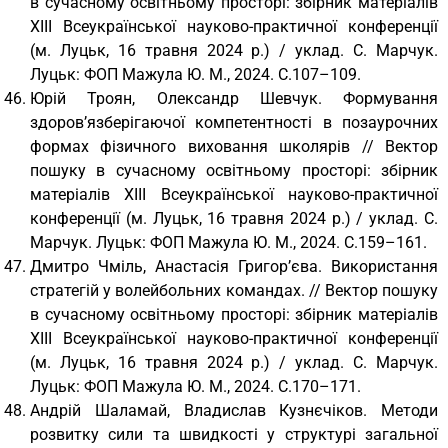
в сучасному освітньому просторі: збірник матеріалів
XІІІ Всеукраїнської науково-практичної конференції
(м. Луцьк, 16 травня 2024 р.) / уклад. С. Марчук.
Луцьк: ФОП Мажула Ю. М., 2024. С.107–109.
Юрій Троян, Олександр Шевчук. Формування
здоров’язберігаючої компетентності в позаурочних
формах фізичного виховання школярів // Вектор
пошуку в сучасному освітньому просторі: збірник
матеріалів XІІІ Всеукраїнської науково-практичної
конференції (м. Луцьк, 16 травня 2024 р.) / уклад. С.
Марчук. Луцьк: ФОП Мажула Ю. М., 2024. С.159–161.
Дмитро Чміль, Анастасія Григор’єва. Використання
стратегій у волейбольних командах. // Вектор пошуку
в сучасному освітньому просторі: збірник матеріалів
XІІІ Всеукраїнської науково-практичної конференції
(м. Луцьк, 16 травня 2024 р.) / уклад. С. Марчук.
Луцьк: ФОП Мажула Ю. М., 2024. С.170–171.
Андрій Шаламай, Владислав Кузнєчіков. Методи
розвитку сили та швидкості у структурі загальної