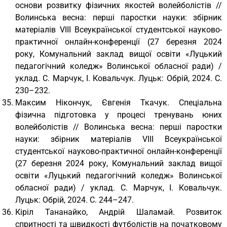
основи розвитку фізичних якостей волейболістів //
Волинська весна: перші паростки науки: збірник
матеріалів VІІІ Всеукраїнської студентської науково-
практичної онлайн-конференції (27 березня 2024
року, Комунальний заклад вищої освіти «Луцький
педагогічний коледж» Волинської обласної ради) /
уклад. С. Марчук, І. Ковальчук. Луцьк: Обрій, 2024. С.
230–232.
Максим Нікончук, Євгенія Ткачук. Спеціальна
фізична підготовка у процесі тренувань юних
волейболістів // Волинська весна: перші паростки
науки: збірник матеріалів VІІІ Всеукраїнської
студентської науково-практичної онлайн-конференції
(27 березня 2024 року, Комунальний заклад вищої
освіти «Луцький педагогічний коледж» Волинської
обласної ради) / уклад. С. Марчук, І. Ковальчук.
Луцьк: Обрій, 2024. С. 244–247.
Кіріл Тананайко, Андрій Шаламай. Розвиток
спритності та швидкості футболістів на початковому