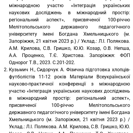
міжнародною участю «Інтеграція українських
наукових досліджень в міжнародний простір:
регіональний аспект», присвяченої 100-річчю
Мелітопольського державного педагогічного
університету імені Богдана Хмельницького (м.
Запоріжжя, 21 квітня 2023 р.) / Уклад.: Л.І. Полякова.
А.М. Крилова, С.В. Гришко, Ю.Ю. Козар, О.В. Непша,
А.А. Проценко, Т.Є. Христова. Запоріжжя: ФОП
Однорог Т.В., 2023. С.201-202.
Кузьмич Н., Сидорчук А. Фізична підготовка хлопців-
футболістів 11-12 років Матеріали Всеукраїнської
науково-практичної конференції з міжнародною
участю «Інтеграція українських наукових досліджень
в міжнародний простір: регіональний аспект»,
присвяченої 100-річчю Мелітопольського
державного педагогічного університету імені Богдана
Хмельницького (м. Запоріжжя, 21 квітня 2023 р.) /
Уклад.: Л.І. Полякова. А.М. Крилова, С.В. Гришко, Ю.Ю.