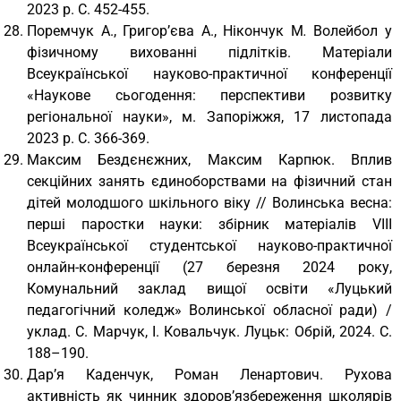
2023 р. С. 452-455.
Поремчук А., Григор’єва А., Нікончук М
.
Волейбол у
фізичному вихованні підлітків. Матеріали
Всеукраїнської науково-практичної конференції
«Наукове сьогодення: перспективи розвитку
регіональної науки», м. Запоріжжя, 17 листопада
2023 р. С. 366-369.
Максим Бездєнєжних, Максим Карпюк. Вплив
секційних занять єдиноборствами на фізичний стан
дітей молодшого шкільного віку // Волинська весна:
перші паростки науки: збірник матеріалів VІІІ
Всеукраїнської студентської науково-практичної
онлайн-конференції (27 березня 2024 року,
Комунальний заклад вищої освіти «Луцький
педагогічний коледж» Волинської обласної ради) /
уклад. С. Марчук, І. Ковальчук. Луцьк: Обрій, 2024. С.
188–190.
Дар’я Каденчук, Роман Ленартович. Рухова
активність як чинник здоров’язбереження школярів