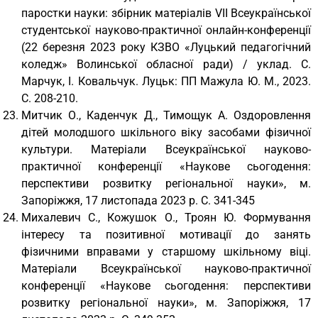
паростки науки: збірник матеріалів VІІ Всеукраїнської
студентської науково-практичної онлайн-конференції
(22 березня 2023 року КЗВО «Луцький педагогічний
коледж» Волинської обласної ради) / уклад. С.
Марчук, І. Ковальчук. Луцьк: ПП Мажула Ю. М., 2023.
С. 208-210.
Митчик О., Каденчук Д., Тимощук А. Оздоровлення
дітей молодшого шкільного віку засобами фізичної
культури. Матеріали Всеукраїнської науково-
практичної конференції «Наукове сьогодення:
перспективи розвитку регіональної науки», м.
Запоріжжя, 17 листопада 2023 р. С. 341-345
Михалевич С., Кожушок О., Троян Ю. Формування
інтересу та позитивної мотивації до занять
фізичними вправами у старшому шкільному віці.
Матеріали Всеукраїнської науково-практичної
конференції «Наукове сьогодення: перспективи
розвитку регіональної науки», м. Запоріжжя, 17