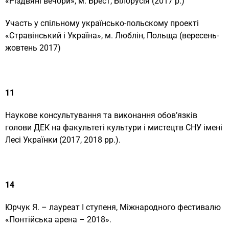
«Різдвяні вечори», м. Брест, Білорусія (2017 р.)
Участь у спільному українсько-польскому проекті
«Стравінський і Україна», м. Люблін, Польща (вересень-
жовтень 2017)
11
Наукове консультування та виконання обов’язків
голови ДЕК на факультеті культури і мистецтв СНУ імені
Лесі Українки (2017, 2018 рр.).
14
Юрчук Я. – лауреат І ступеня, Міжнародного фестивалю
«Понтійська арена – 2018».