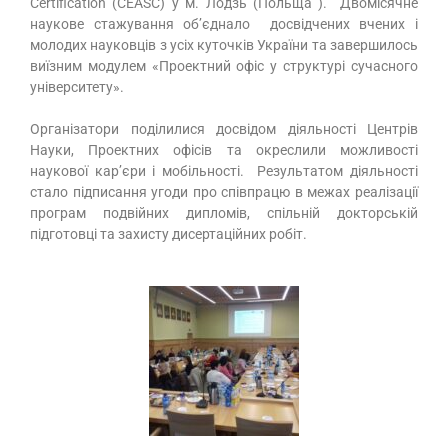
Certification (CEASC) у м. Лодзь (Польща ). Двомісячне
наукове стажування об’єднало досвідчених вчених і
молодих науковців з усіх куточків України та завершилось
виїзним модулем «Проектний офіс у структурі сучасного
університету».
Організатори поділилися досвідом діяльності Центрів
Науки, Проектних офісів та окреслили можливості
наукової кар’єри і мобільності. Результатом діяльності
стало підписання угоди про співпрацю в межах реалізації
програм подвійних дипломів, спільній докторській
підготовці та захисту дисертаційних робіт.