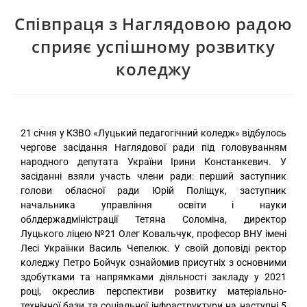
Співпраця з Наглядовою радою
сприяє успішному розвитку
коледжу
21 січня у КЗВО «Луцький педагогічний коледж» відбулось
чергове засідання Наглядової ради під головуванням
народного депутата України Ірини Констанкевич. У
засіданні взяли участь члени ради: перший заступник
голови обласної ради Юрій Поліщук, заступник
начальника управління освіти і науки
облдержадміністрації Тетяна Соломіна, директор
Луцького ліцею №21 Олег Ковальчук, професор ВНУ імені
Лесі Українки Василь Чепелюк. У своїй доповіді ректор
коледжу Петро Бойчук ознайомив присутніх з основними
здобутками та напрямками діяльності закладу у 2021
році, окреслив перспективи розвитку матеріально-
технічної бази та соціальної інфраструктури на наступні 5