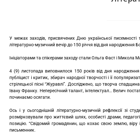
У межах заходів, присвячених Дню української писемності 
літературно-музичний вечір до 150 річчя від дня народження 
Ініціаторами та спікерами заходу стали Ольга Фаст і Микола 
4 (9) листопада виповнилося 150 років від дня народження Б
публіцист і критик, збирач народної творчості і її популяриза
стрілецької пісні “Журавлі”. Досліджено, що творча спадщина
Івану Франку. Непересічний талант, інтелектуал… Велич постат
починаємо осягати.
Ось і у сьогоднішній літературно-музичній рефлексії зі ст
розмірковували про життєвий шлях, особисті драми, педагогі
позицію. “Свідомий громадянин, що кохає свою землю, віру 
письменник.