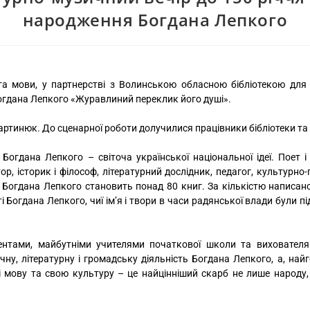
народження Богдана Лепкого
та мови, у партнерстві з Волинською обласною бібліотекою для
Богдана Лепкого «Журавлиний переклик його душі».
Мартинюк. До сценарної роботи долучилися працівники бібліотеки т
огдана Лепкого – світоча української національної ідеї. Поет і 
тор, історик і філософ, літературний дослідник, педагог, культурно
 Богдана Лепкого становить понад 80 книг. За кількістю написано
і Богдана Лепкого, чиї ім’я і твори в часи радянської влади були 
удентами, майбутніми учителями початкової школи та вихователя
чну, літературну і громадську діяльність Богдана Лепкого, а, на
і мову та свою культуру – це найцінніший скарб не лише народу,