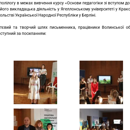
олілогу в межах вивчення курсу «Основи педагогіки зі вступом до
його викладацька діяльність у Ягеллонському університеті у Краков
ольстві Української Народної Республіки у Берліні.
ттєвий та творчий шлях письменника, працівники Волинської об
оступний за посиланням: