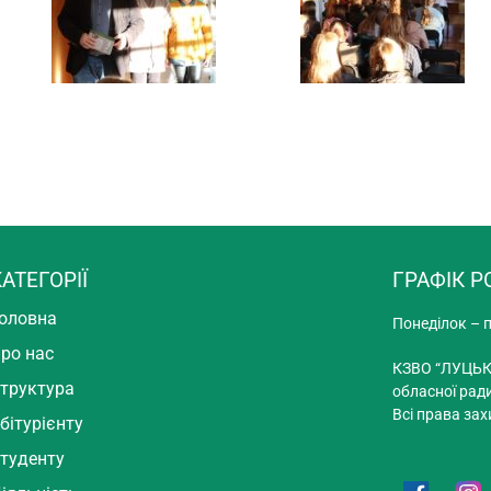
АТЕГОРІЇ
ГРАФІК Р
оловна
Понеділок – п
ро нас
КЗВО “ЛУЦЬК
труктура
обласної рад
Всі права зах
бітурієнту
туденту