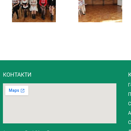
КОНТАКТИ
К
Г
П
С
А
С