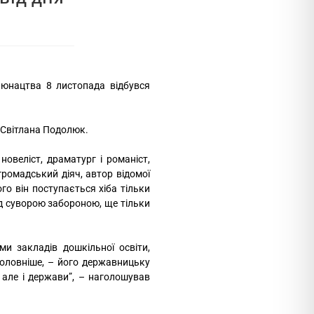
 юнацтва 8 листопада відбувся
а Світлана Подолюк.
новеліст, драматург і романіст,
-громадський діяч, автор відомої
го він поступається хіба тільки
під суворою забороною, ще тільки
ми закладів дошкільної освіти,
йголовніше, – його державницьку
 але і держави”, – наголошував