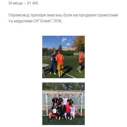
ІІІ місце – 31 ФК.
Переможці, призери змагань були нагороджені грамотами
та медалями СК”Олімп” ЛПК.