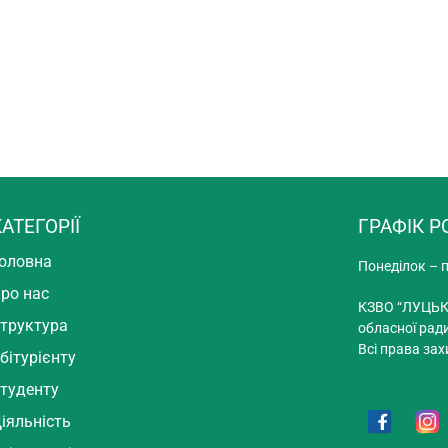
АТЕГОРІЇ
ГРАФІК Р
оловна
Понеділок – п
ро нас
КЗВО “ЛУЦЬК
труктура
обласної рад
Всі права зах
бітурієнту
туденту
іяльність