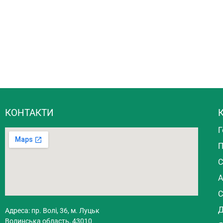
КОНТАКТИ
К
Г
П
С
А
С
Д
Адреса: пр. Волі, 36, м. Луцьк
Волинська область, 43010