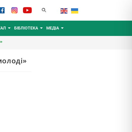
ТАЛ
БІБЛІОТЕКА
МЕДІА
і»
молоді»