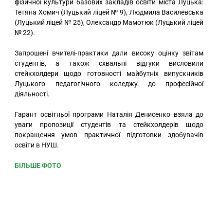
фізичної культури базових закладів освіти міста Луцька:
Тетяна Хомич (Луцький ліцей № 9), Людмила Василевська
(Луцький ліцей № 25), Олександр Мамотюк (Луцький ліцей
№ 22).
Запрошені вчителі-практики дали високу оцінку звітам
студентів, а також схвальні відгуки висловили
стейкхолдери щодо готовності майбутніх випускників
Луцького педагогічного коледжу до професійної
діяльності.
Гарант освітньої програми Наталія Денисенко взяла до
уваги пропозиції студентів та стейкхолдерів щодо
покращення умов практичної підготовки здобувачів
освіти в НУШ.
БІЛЬШЕ ФОТО