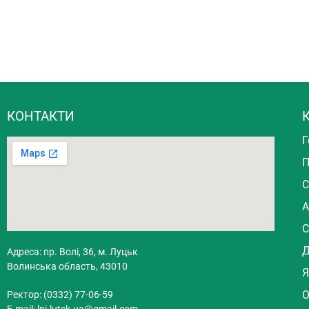
КОНТАКТИ
К
Г
П
С
А
С
Д
Адреса: пр. Волі, 36, м. Луцьк
Волинська область, 43010
Я
О
Ректор: (0332) 77-06-59