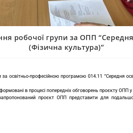
ння робочої групи за ОПП “Середня
(Фізична культура)”
и за освітньо-професійною програмою 014.11 “Середня осв
сформовані в процесі попередніх обговорень проєкту ОПП у
: запропонований проєкт ОПП представити для подальшо