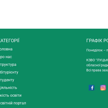
АТЕГОРІЇ
ГРАФІК Р
оловна
Понеділок – п
ро нас
КЗВО “ЛУЦЬК
труктура
обласної рад
Всі права зах
бітурієнту
туденту
іяльність
кість освіти
світній портал