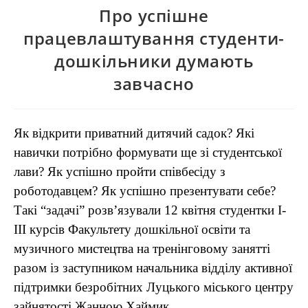
Про успішне
працевлаштування студенти-
дошкільники думають
завчасно
Як відкрити приватний дитячий садок? Які
навички потрібно формувати ще зі студентської
лави? Як успішно пройти співбесіду з
роботодавцем? Як успішно презентувати себе?
Такі “задачі” розв’язували 12 квітня студентки І-
ІІІ курсів Факультету дошкільної освіти та
музичного мистецтва на тренінговому занятті
разом із заступником начальника відділу активної
підтримки безробітних Луцького міського центру
зайнятості Жанною Хаймик.