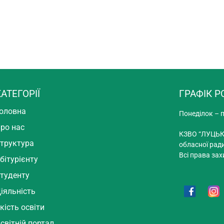
АТЕГОРІЇ
ГРАФІК Р
оловна
Понеділок – п
ро нас
КЗВО “ЛУЦЬК
труктура
обласної рад
Всі права зах
бітурієнту
туденту
іяльність
кість освіти
світній портал