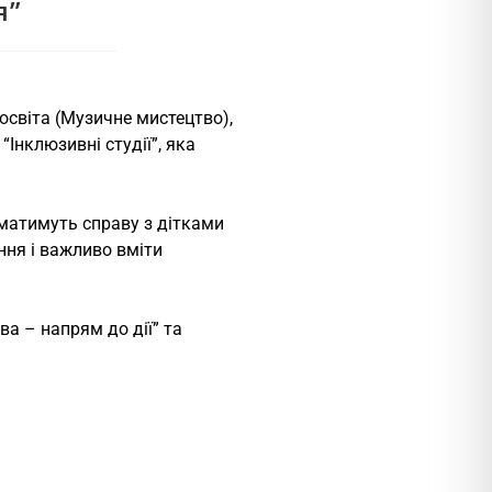
я”
 освіта (Музичне мистецтво),
“Інклюзивні студії”, яка
 матимуть справу з дітками
ння і важливо вміти
ва – напрям до дії” та