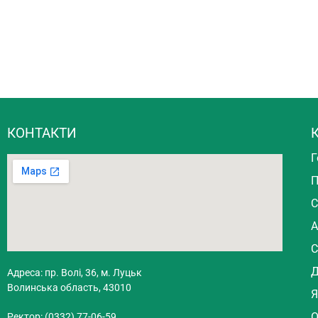
КОНТАКТИ
К
Г
П
С
А
С
Д
Адреса: пр. Волі, 36, м. Луцьк
Волинська область, 43010
Я
О
Ректор: (0332) 77-06-59