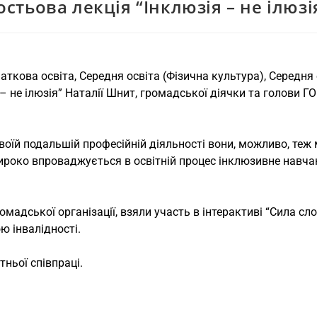
остьова лекція “Інклюзія – не ілюзі
чаткова освіта, Середня освіта (Фізична культура), Середня
 не ілюзія” Наталії Шнит, громадської діячки та голови ГО 
своїй подальшій професійній діяльності вони, можливо, теж
ироко впроваджується в освітній процес інклюзивне навча
омадської організації, взяли участь в інтерактиві “Сила сло
ю інвалідності.
тньої співпраці.