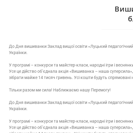
Виши
б
До Дня вишиванки Заклад вищої освіти «Луцький педагогічний к
Українки.
У програмі – конкурси та майстер-класи, народні ігри і весня
Усе це дійство об’єднала акція «Вишиванка – наша суперсила»,
зібрати майже 14 тисяч гривень. Усі кошти будуть спрямовані 
Тільки разом ми сила! Наближаємо нашу Перемогу!
До Дня вишиванки Заклад вищої освіти «Луцький педагогічний к
Українки.
У програмі – конкурси та майстер-класи, народні ігри і весня
Усе це дійство об’єднала акція «Вишиванка – наша суперсила»,