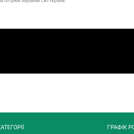
на потреби Збройних Сил України.
АТЕГОРІЇ
ГРАФІК Р