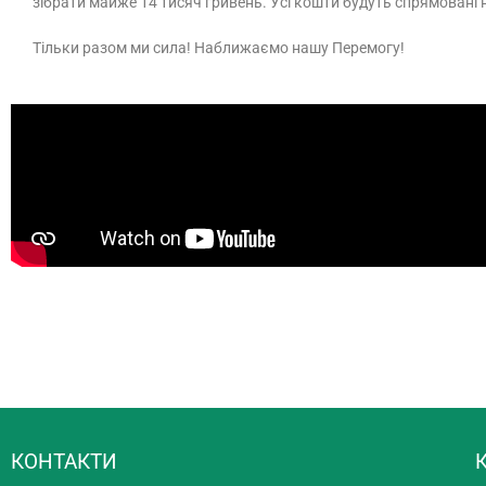
зібрати майже 14 тисяч гривень. Усі кошти будуть спрямовані 
Тільки разом ми сила! Наближаємо нашу Перемогу!
КОНТАКТИ
К