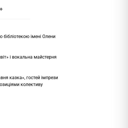
»
 бібліотекою імені Олени
віт» і вокальна майстерня
вня казка», гостей імпрези
позиціями колективу