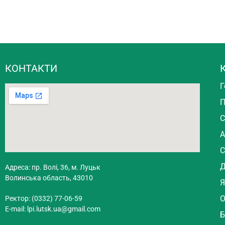
КОНТАКТИ
Г
П
С
А
С
Д
Адреса: пр. Волі, 36, м. Луцьк
Волинська область, 43010
Я
О
Ректор: (0332) 77-06-59
E-mail:
lpi.lutsk.ua@gmail.com
Б