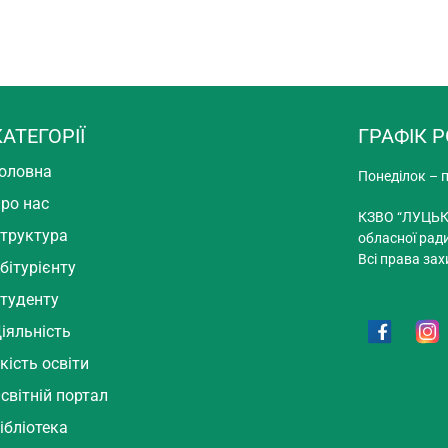
КАТЕГОРІЇ
ГРАФІК 
оловна
Понеділок – п
ро нас
КЗВО “ЛУЦЬК
труктура
обласної рад
Всі права зах
бітурієнту
туденту
іяльність
кість освіти
світній портал
ібліотека