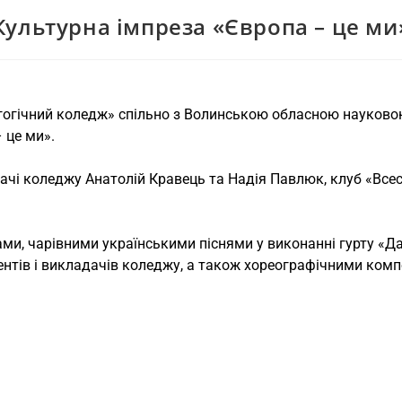
Культурна імпреза «Європа – це ми
гогічний коледж» спільно з Волинською обласною науковою
 це ми».
ачі коледжу Анатолій Кравець та Надія Павлюк, клуб «Всес
и, чарівними українськими піснями у виконанні гурту «Да
ентів і викладачів коледжу, а також хореографічними ком