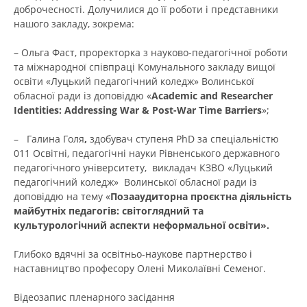
доброчесності. Долучилися до її роботи і представники
нашого закладу, зокрема:
– Ольга Фаст, проректорка з науково-педагогічної роботи
та міжнародної співпраці Комунального закладу вищої
освіти «Луцький педагогічний коледж» Волинської
обласної ради із доповіддю «
Academic and Researcher
Identities: Addressing War & Post-War Time Barriers
»;
– Галина Голя
,
здобувач ступеня PhD за спеціальністю
011 Освітні, педагогічні науки Рівненського державного
педагогічного університету,
викладач КЗВО «Луцький
педагогічний коледж» Волинської обласної ради із
доповіддю на тему «
Позааудиторна проєктна діяльність
майбутніх педагогів: світоглядний та
культурологічний аспекти неформальної освіти».
Глибоко вдячні за освітньо-наукове партнерство і
наставництво професору Олені Миколаївні Семеног.
Відеозапис пленарного засідання