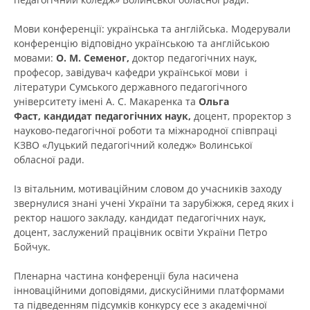
Мови конференції: українська та англійська. Модерували
конференцію відповідно українською та англійською
мовами:
О. М. Семеног,
доктор педагогічних наук,
професор, завідувач кафедри української мови і
літератури Сумського державного педагогічного
університету імені А. С. Макаренка та
Ольга
Фаст,
кандидат педагогічних наук,
доцент, проректор з
науково-педагогічної роботи та міжнародної співпраці
КЗВО «Луцький педагогічний коледж» Волинської
обласної ради.
Із вітальним, мотиваційним словом до учасників заходу
звернулися знані учені України та зарубіжжя, серед яких і
ректор нашого закладу, кандидат педагогічних наук,
доцент, заслужений працівник освіти України Петро
Бойчук.
Пленарна частина конференції була насичена
інноваційними доповідями, дискусійними платформами
та підведенням підсумків конкурсу есе з академічної