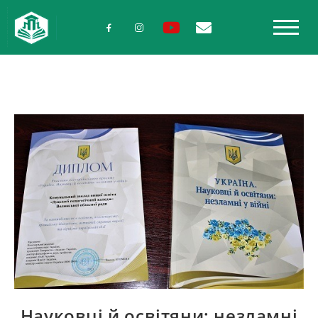
Науковці й освітяни: незламні