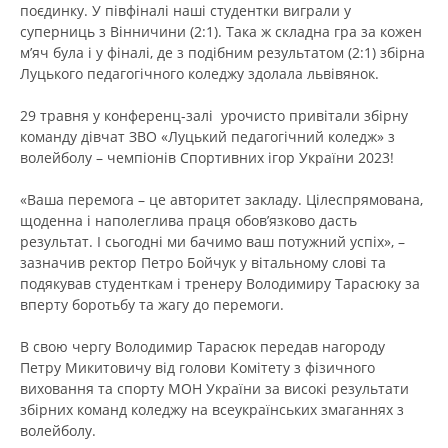
поєдинку. У півфіналі наші студентки виграли у
суперниць з Вінничини (2:1). Така ж складна гра за кожен
м’яч була і у фіналі, де з подібним результатом (2:1) збірна
Луцького педагогічного коледжу здолала львівянок.
29 травня у конференц-залі урочисто привітали збірну
команду дівчат ЗВО «Луцький педагогічний коледж» з
волейболу – чемпіонів Спортивних ігор України 2023!
«Ваша перемога – це авторитет закладу. Цілеспрямована,
щоденна і наполеглива праця обов’язково дасть
результат. І сьогодні ми бачимо ваш потужний успіх», –
зазначив ректор Петро Бойчук у вітальному слові та
подякував студенткам і тренеру Володимиру Тарасюку за
вперту боротьбу та жагу до перемоги.
В свою чергу Володимир Тарасюк передав нагороду
Петру Микитовичу від голови Комітету з фізичного
виховання та спорту МОН України за високі результати
збірних команд коледжу на всеукраїнських змаганнях з
волейболу.