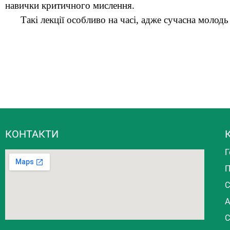
навички критичного мислення.
Такі лекції особливо на часі, адже сучасна молодь
КОНТАКТИ
Г
П
С
А
С