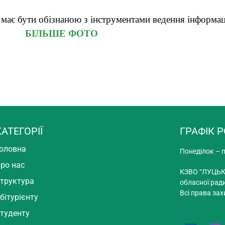
 має бути обізнаною з інструментами ведення інформа
БІЛЬШЕ ФОТО
КАТЕГОРІЇ
ГРАФІК 
оловна
Понеділок – п
ро нас
КЗВО “ЛУЦЬК
труктура
обласної рад
Всі права зах
бітурієнту
туденту