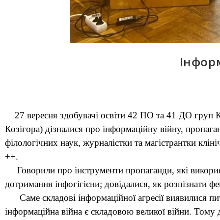
Інформ
27 вересня здобувачі освіти 42 ПО та 41 ДО груп 
Козігора) дізналися про інформаційну війну, пропага
філологічних наук, журналістки та магістрантки клін
++.
Говорили про інструменти пропаганди, які використо
дотримання інфогігієни; довідалися, як розпізнати ф
Саме складові інформаційної агресії виявилися пит
інформаційна війна є складовою великої війни. Тому