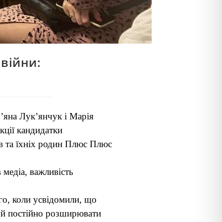
 війни:
’яна Лук’янчук і Марія
кції кандидатки
ів та їхніх родин Плюс Плюс
 медіа, важливість
го, коли усвідомили, що
і й постійно розширювати