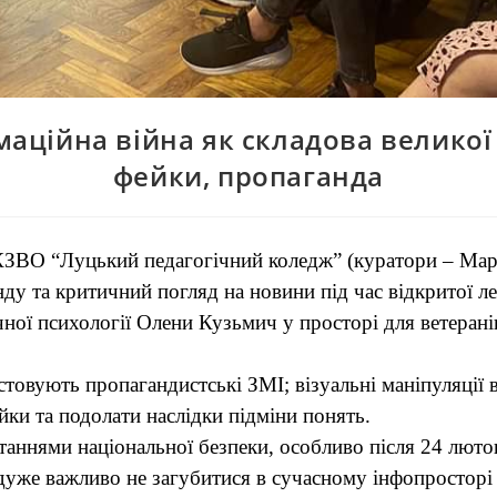
аційна війна як складова великої
фейки, пропаганда
КЗВО “Луцький педагогічний коледж” (куратори – Мар
нду та критичний погляд на новини під час відкритої ле
ічної психології Олени Кузьмич у просторі для ветеран
вують пропагандистські ЗМІ; візуальні маніпуляції в
ейки та подолати наслідки підміни понять.
аннями національної безпеки, особливо після 24 люто
 дуже важливо не загубитися в сучасному інфопростор