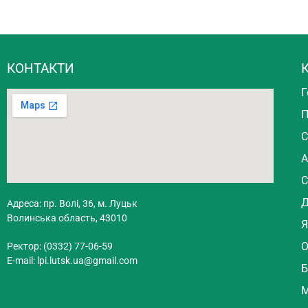
КОНТАКТИ
К
Г
П
С
А
С
Д
Адреса: пр. Волі, 36, м. Луцьк
Волинська область, 43010
Я
О
Ректор: (0332) 77-06-59
E-mail:
lpi.lutsk.ua@gmail.com
Б
М