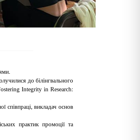
ями.
долучилися до білінгвального
tering Integrity in Research:
ї співпраці, викладач основ
ських практик промоції та