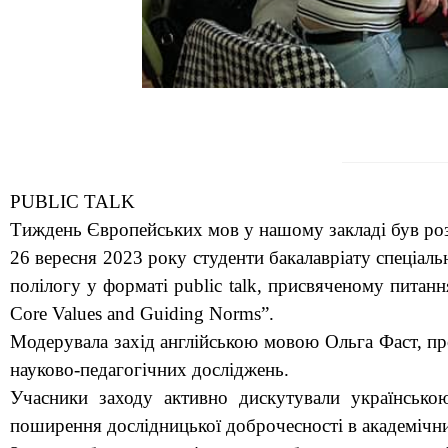
PUBLIC TALK
Тиждень Європейських мов у нашому закладі був роз
26 вересня 2023 року студенти бакалавріату спеціаль
полілогу у форматі public talk, присвяченому питанням
Core Values and Guiding Norms”.
Модерувала захід англійською мовою Ольга Фаст, про
науково-педагогічних досліджень.
Учасники заходу активно дискутували українсько
поширення дослідницької доброчесності в академічн