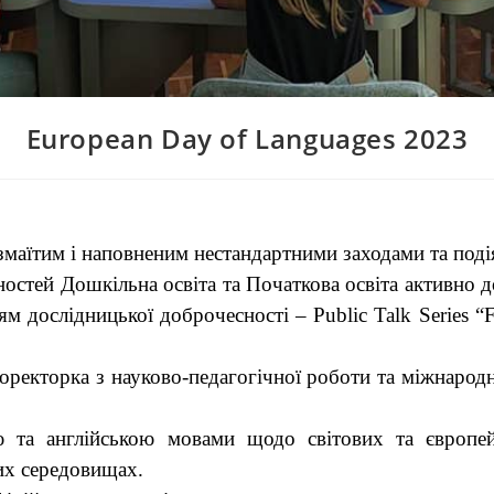
European Day of Languages 2023
маїтим і наповненим нестандартними заходами та поді
ностей Дошкільна освіта та Початкова освіта активно 
 дослідницької доброчесності – Public Talk Series “Fos
ректорка з науково-педагогічної роботи та міжнародно
ю та англійською мовами щодо світових та європей
их середовищах.