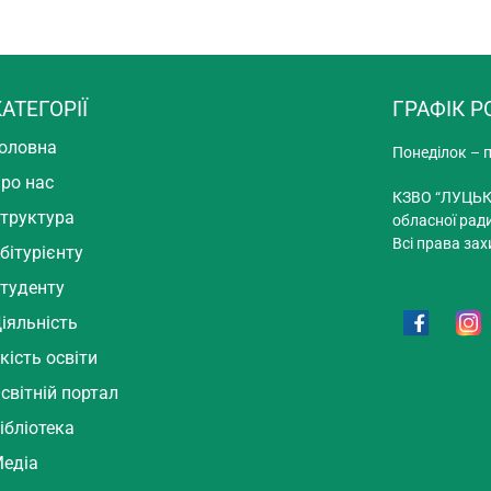
АТЕГОРІЇ
ГРАФІК Р
оловна
Понеділок – п
ро нас
КЗВО “ЛУЦЬК
труктура
обласної рад
Всі права зах
бітурієнту
туденту
іяльність
кість освіти
світній портал
ібліотека
едіа