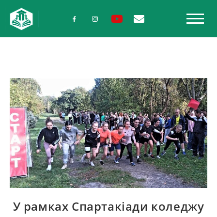
У рамках Спартакіади коледжу