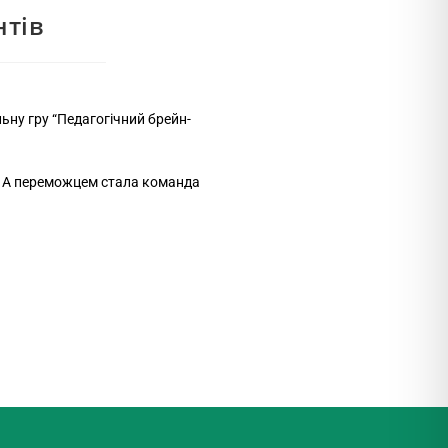
нтів
ьну гру “Педагогічний брейн-
ін. А переможцем стала команда