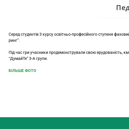
Пед
Cеред студентів 3 курсу освітньо-професійного ступеня фахов
ринг”.
Під час гри учасники продемонстрували свою ерудованість, кмі
“ДумайТе” 3-А групи.
БІЛЬШЕ ФОТО