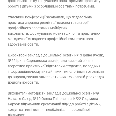
дошкільного віку та сучасних новаторських практик у
роботі з дітьми з особливими освітніми потребами.
Учасники конференції зазначили, що педагогічна
практика сприяла реалізації власної траєкторії
професійного зростання майбутніх
вихователів, формуванню мотиваційної та практично-
методичної складових професійної компетентності
здобувачів освіти.
Директори закладів дошкільної освіти №13 Ірина Кусик,
№22 Ірина Сарнавська засвідчили високий рівень
теоретико-практичної підготовки студентів, володіння
інформаційно-комунікаційними технологіями, готовність
до впровадження альтернативних технологій у закладах
дошкільної освіти.
Вихователі-методисти закладів дошкільної освіти №9
Наталія Сакір, №10 Олена Гніровська, №22 Людмила
Барчук відзначили креативний підхід у роботі з дітьми,
комунікативні вміння, необхідні для професійної
діяльності.