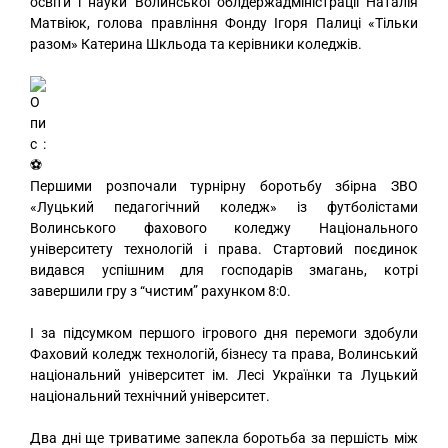
освіти і науки Волинської облдержадміністрації Наталія
Матвіюк, голова правління Фонду Ігоря Палиці «Тільки
разом» Катерина Шкльода та керівники коледжів.
Першими розпочали турнірну боротьбу збірна ЗВО
«Луцький педагогічний коледж» із футболістами
Волинського фахового коледжу Національного
університету технологій і права. Стартовий поєдинок
видався успішним для господарів змагань, котрі
завершили гру з “чистим” рахунком 8:0.
І за підсумком першого ігрового дня перемоги здобули
Фаховий коледж технологій, бізнесу та права, Волинський
національний університет ім. Лесі Українки та Луцький
національний технічний університет.
Два дні ще триватиме запекла боротьба за першість між