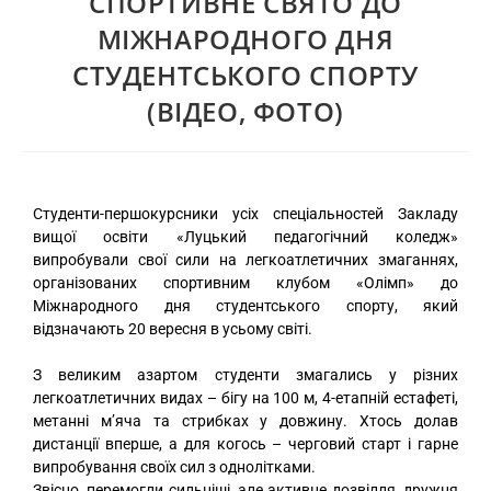
СПОРТИВНЕ СВЯТО ДО
МІЖНАРОДНОГО ДНЯ
СТУДЕНТСЬКОГО СПОРТУ
(ВІДЕО, ФОТО)
Студенти-першокурсники усіх спеціальностей Закладу
вищої освіти «Луцький педагогічний коледж»
випробували свої сили на легкоатлетичних змаганнях,
організованих спортивним клубом «Олімп» до
Міжнародного дня студентського спорту, який
відзначають 20 вересня в усьому світі.
З великим азартом студенти змагались у різних
легкоатлетичних видах – бігу на 100 м, 4-етапній естафеті,
метанні м’яча та стрибках у довжину. Хтось долав
дистанції вперше, а для когось – черговий старт і гарне
випробування своїх сил з однолітками.
Звісно, перемогли сильніші, але активне дозвілля, дружня