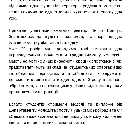
підтримка одногрупників і кураторів, радісна атмосфера і
тепла сонячна погода створили чудове свято спорту для
усіх.
Привітав учасників змагань ректор Петро Бойчук.
Звертаючись до студентів, зазначив, що спорт посідає
важливе місце у діяльності коледжу.
Уже 20 років ми проводимо такі змагання для
першокурсників. Вони стали традиційними у коледжі і
мають на меті не лише визначити кращих спортсменів, які
представлятимуть заклад на студентських спартакіадах
та обласних першостях, а й об’єднати та здружити,
допомогти краще пізнати один одного. З року в рік наші
збірні команди є переможцями у різних видах спорту і вам
продовжувати ці традиції.
Багато студентів отримали медалі та дипломи від
Департаменту молоді та спорту Луцької міської ради та СК
«Олімп», адже визначали сильніших у кожному виді серед
дівчат та юнаків різних спеціальностей.