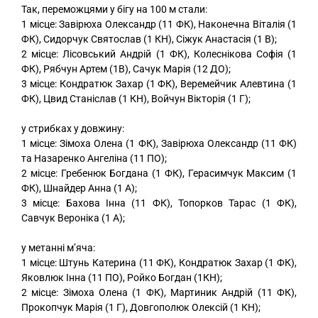
Так, переможцями у бігу на 100 м стали:
1 місце: Завірюха Олександр (11 ФК), Наконечна Віталія (1
ФК), Сидорчук Святослав (1 КН), Сіжук Анастасія (1 В);
2 місце: Лісовський Андрій (1 ФК), Колеснікова Софія (1
ФК), Рябчун Артем (1В), Сачук Марія (12 ДО);
3 місце: Кондратюк Захар (1 ФК), Веремейчик Алевтина (1
ФК), Цвид Станіслав (1 КН), Войчун Вікторія (1 Г);
у стрибках у довжину:
1 місце: Зімоха Олена (1 ФК), Завірюха Олександр (11 ФК)
та Назаренко Ангеліна (11 ПО);
2 місце: Гребенюк Богдана (1 ФК), Герасимчук Максим (1
ФК), Шнайдер Анна (1 А);
3 місце: Бахова Інна (11 ФК), Топорков Тарас (1 ФК),
Савчук Вероніка (1 А);
у метанні м’яча:
1 місце: Штунь Катерина (11 ФК), Кондратюк Захар (1 ФК),
Яковлюк Інна (11 ПО), Ройко Богдан (1КН);
2 місце: Зімоха Олена (1 ФК), Мартиник Андрій (11 ФК),
Прокопчук Марія (1 Г), Довгополюк Олексій (1 КН);