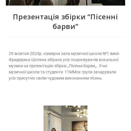
Презентація збірки “Пісенні
барви”
29 жовтня 2024р. камерна зала музичної школи №1 імені
Фридерика Шопена зібрала усіх поціновувачів вокальної
музики на презентацію збірки ,,Пісенні барви,,. Учні
музичної школи та студенти 11ММск групи зачарували
усіх присутніх своїм чудовим виконанням пісень.