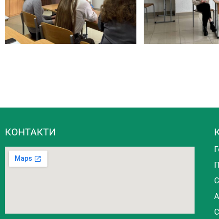
КОНТАКТИ
Г
П
С
А
С