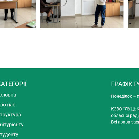
КАТЕГОРІЇ
ГРАФІК 
оловна
Понеділок – п
ро нас
КЗВО “ЛУЦЬК
труктура
обласної рад
Всі права зах
бітурієнту
туденту