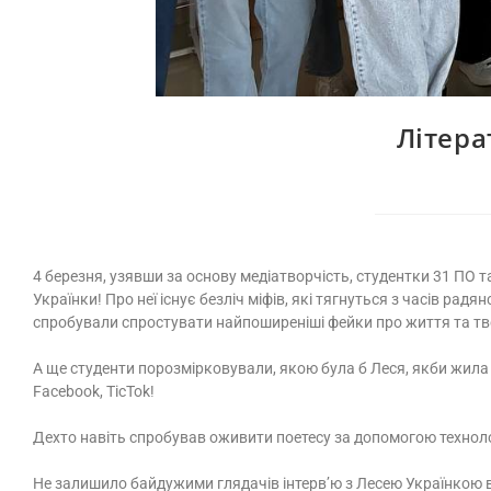
Літера
4 березня, узявши за основу медіатворчість, студентки 31 ПО т
Українки! Про неї існує безліч міфів, які тягнуться з часів р
спробували спростувати найпоширеніші фейки про життя та тво
А ще студенти порозмірковували, якою була б Леся, якби жила 
Facebook, TicTok!
Дехто навіть спробував оживити поетесу за допомогою техноло
Не залишило байдужими глядачів інтерв’ю з Лесею Українкою в 