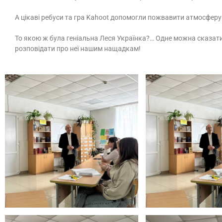
А цікаві ребуси та гра Kahoot допомогли пожвавити атмосферу т
То якою ж була геніальна Леся Українка?… Одне можна сказат
розповідати про неї нашим нащадкам!