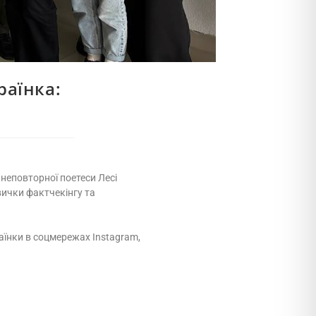
раїнка:
 неповторної поетеси Лесі
вички фактчекінгу та
аїнки в соцмережах Instagram,