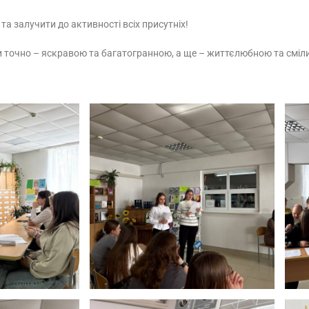
а залучити до активності всіх присутніх!
и точно – яскравою та багатогранною, а ще – життєлюбною та смі