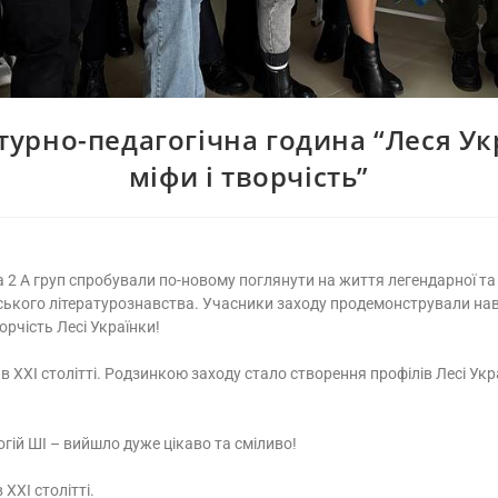
турно-педагогічна година “Леся Ук
міфи і творчість”
а 2 А груп спробували по-новому поглянути на життя легендарної та
адянського літературознавства. Учасники заходу продемонстрували на
рчість Лесі Українки!
в ХХІ столітті. Родзинкою заходу стало створення профілів Лесі Укр
гій ШІ – вийшло дуже цікаво та сміливо!
ХХІ столітті.