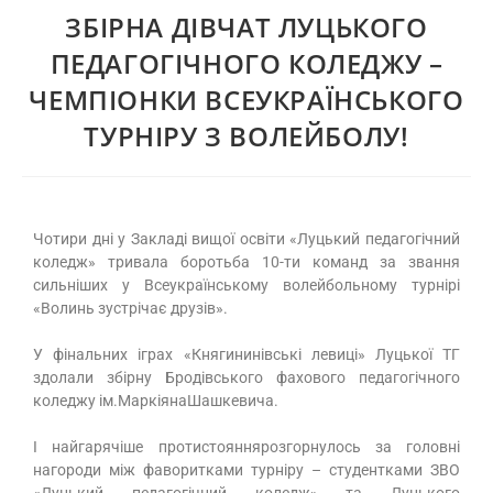
ЗБІРНА ДІВЧАТ ЛУЦЬКОГО
ПЕДАГОГІЧНОГО КОЛЕДЖУ –
ЧЕМПІОНКИ ВСЕУКРАЇНСЬКОГО
ТУРНІРУ З ВОЛЕЙБОЛУ!
Чотири дні у Закладі вищої освіти «Луцький педагогічний
коледж» тривала боротьба 10-ти команд за звання
сильніших у Всеукраїнському волейбольному турнірі
«Волинь зустрічає друзів».
У фінальних іграх «Княгининівські левиці» Луцької ТГ
здолали збірну Бродівського фахового педагогічного
коледжу ім.МаркіянаШашкевича.
І найгарячіше протистояннярозгорнулось за головні
нагороди між фаворитками турніру – студентками ЗВО