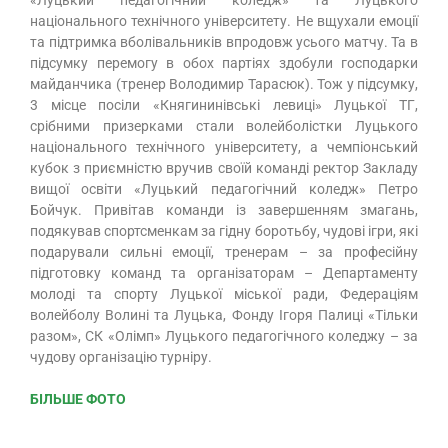
«Луцький педагогічний коледж» та Луцького
національного технічного університету. Не вщухали емоції
та підтримка вболівальників впродовж усього матчу. Та в
підсумку перемогу в обох партіях здобули господарки
майданчика (тренер Володимир Тарасюк). Тож у підсумку,
3 місце посіли «Княгининівські левиці» Луцької ТГ,
срібними призерками стали волейболістки Луцького
національного технічного університету, а чемпіонський
кубок з приємністю вручив своїй команді ректор Закладу
вищої освіти «Луцький педагогічний коледж» Петро
Бойчук. Привітав команди із завершенням змагань,
подякував спортсменкам за гідну боротьбу, чудові ігри, які
подарували сильні емоції, тренерам – за професійну
підготовку команд та організаторам – Департаменту
молоді та спорту Луцької міської ради, Федераціям
волейболу Волині та Луцька, Фонду Ігоря Палиці «Тільки
разом», СК «Олімп» Луцького педагогічного коледжу – за
чудову організацію турніру.
БІЛЬШЕ ФОТО