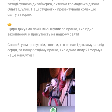
заході сучасна дизайнерка, активна громадська діячка
Ольга Шулик. Наші студентки презентували колекцію
одягу авторки.
Щиро дякуємо пані Ользі Шулик за працю, яка гідна
захоплення, й присутність на нашому святі!
Спасибі усім присутнім, гостям, хто співав і декламував від
серця, за Вашу безцінну працю, яка єднає людей і формує
наше майбутнє!