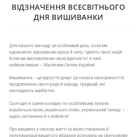
ВІДЗНАЧЕННЯ ВСЕСВІТНЬОГО
ДНЯ ВИШИВАНКИ
Для нашого закладу це особливий день, коли ми
єднаємося, відчуваємо красу й силу, гідність своєї нації!
Коли ми висловлюємо свою вдячність! А нині
найважливіше – Збройним Силам України!
Вишиванка – це відчуття дому! Це ознака нескореності й
продовження свого роду й народу, традицій, які
закладають майбутнє.
Сьогодні зі сцени коледжу по-особливому лунали
українська пісня, українське слово, український танець –
щиро, натхненно й з любов’ю!
Про вишивку у своєму житті та місію створення й
популяризації вишитого вбрання розповіла на святковому